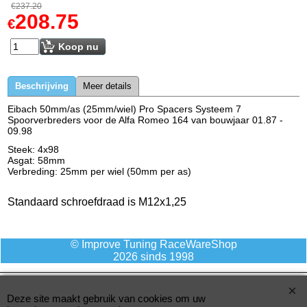
€
237.20
208.75
€
Koop nu
Beschrijving
Meer details
Eibach 50mm/as (25mm/wiel) Pro Spacers Systeem 7
Spoorverbreders voor de Alfa Romeo 164 van bouwjaar 01.87 -
09.98
Steek: 4x98
Asgat: 58mm
Verbreding: 25mm per wiel (50mm per as)
Standaard schroefdraad is M12x1,25
© Improve Tuning RaceWareShop
2026 sinds 1998
Deze site maakt gebruik van cookies om uw