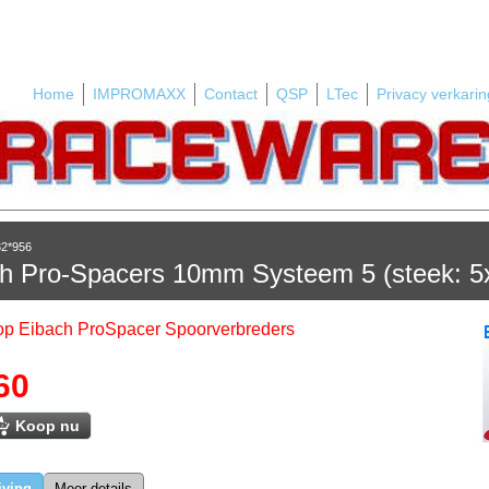
Home
IMPROMAXX
Contact
QSP
LTec
Privacy verkarin
32*956
h Pro-Spacers 10mm Systeem 5 (steek: 
 op Eibach ProSpacer Spoorverbreders
60
Koop nu
jving
Meer details