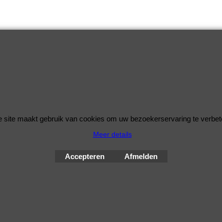
 site maakt gebruik van cookies om uw bezoekerservaring te verbet
Meer details
© Improve Tuning RaceWareShop
2026 sinds 1998
Accepteren
Afmelden