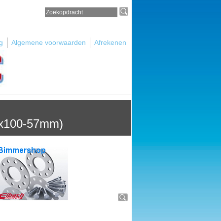
g
Algemene voorwaarden
Afrekenen
5x100-57mm)