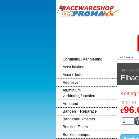
<< Vorige
Opruiming / Aanbieding
Accu bakken
S90-5-05-0
Accu / -lader
Eibac
Additieven
Aluminium
Korting
verbinding/bochten
€
109.80
Armband
96.
€
Banden + Reparatie
Bandendrukmeters
Benzine Filters
Benzine pompen
Beschri