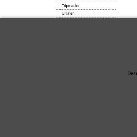
Tripmaster
Uitlaten
VDO meters
Veiligheids produkten
Ventilator
Verlagingsveren
RACEWARE
Verlichtingsdelen
Voetsteunen / Pedalen
Wielbouten & Moeren
Deze
Kabels & Acc.