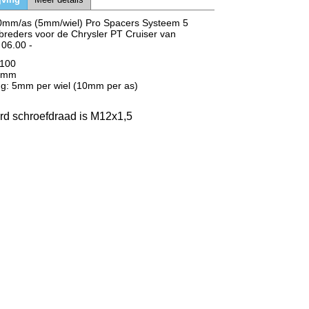
0mm/as (5mm/wiel) Pro Spacers Systeem 5
breders voor de Chrysler PT Cruiser van
 06.00 -
x100
57mm
ng: 5mm per wiel (10mm per as)
rd schroefdraad is M12x1,5