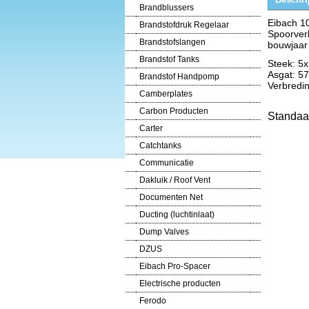
Brandblussers
Eibach 1
Brandstofdruk Regelaar
Spoorver
Brandstofslangen
bouwjaar
Brandstof Tanks
Steek: 5
Asgat: 
Brandstof Handpomp
Verbredi
Camberplates
Carbon Producten
Standaa
Carter
Catchtanks
Communicatie
Dakluik / Roof Vent
Documenten Net
Ducting (luchtinlaat)
Dump Valves
DZUS
Eibach Pro-Spacer
Electrische producten
Ferodo