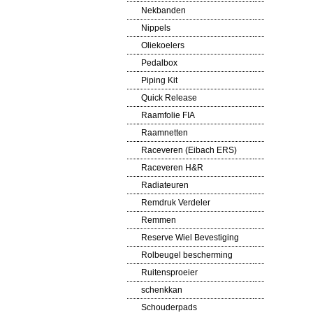
Nekbanden
Nippels
Oliekoelers
Pedalbox
Piping Kit
Quick Release
Raamfolie FIA
Raamnetten
Raceveren (Eibach ERS)
Raceveren H&R
Radiateuren
Remdruk Verdeler
Remmen
Reserve Wiel Bevestiging
Rolbeugel bescherming
Ruitensproeier
schenkkan
Schouderpads