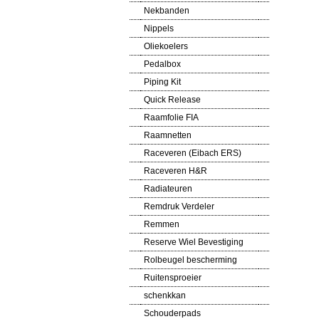
Nekbanden
Nippels
Oliekoelers
Pedalbox
Piping Kit
Quick Release
Raamfolie FIA
Raamnetten
Raceveren (Eibach ERS)
Raceveren H&R
Radiateuren
Remdruk Verdeler
Remmen
Reserve Wiel Bevestiging
Rolbeugel bescherming
Ruitensproeier
schenkkan
Schouderpads