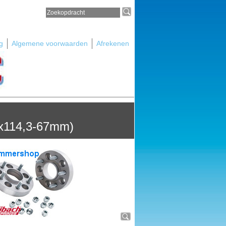
g
Algemene voorwaarden
Afrekenen
4x114,3-67mm)