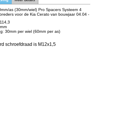
0mm/as (30mm/wiel) Pro Spacers Systeem 4
breders voor de Kia Cerato van bouwjaar 04.04 -
x114,3
67mm
ng: 30mm per wiel (60mm per as)
rd schroefdraad is M12x1,5