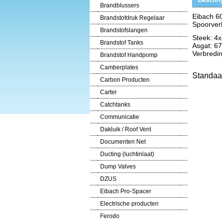
Brandblussers
Eibach 6
Brandstofdruk Regelaar
Spoorver
Brandstofslangen
Steek: 4
Brandstof Tanks
Asgat: 
Verbredi
Brandstof Handpomp
Camberplates
Standaa
Carbon Producten
Carter
Catchtanks
Communicatie
Dakluik / Roof Vent
Documenten Net
Ducting (luchtinlaat)
Dump Valves
DZUS
Eibach Pro-Spacer
Electrische producten
Ferodo