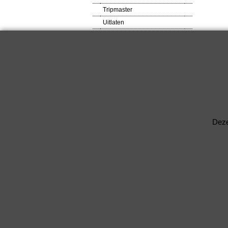
Tripmaster
Uitlaten
VDO meters
Veiligheids produkten
Ventilator
Verlagingsveren
RACEWARE
Verlichtingsdelen
Voetsteunen / Pedalen
Wielbouten & Moeren
Deze
Kabels & Acc.