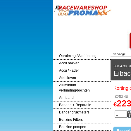
<< Vorige
Opruiming / Aanbieding
Accu bakken
S90-4-30-0
Accu / -lader
Eibac
Additieven
Aluminium
Korting
verbinding/bochten
€
253.40
Armband
223
€
Banden + Reparatie
Bandendrukmeters
Benzine Filters
Benzine pompen
Beschri