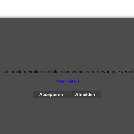
 site maakt gebruik van cookies om uw bezoekerservaring te verbet
Meer details
© Improve Tuning RaceWareShop
2026 sinds 1998
Accepteren
Afmelden