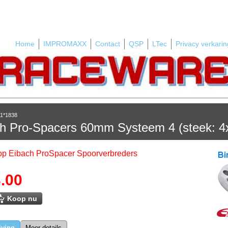
Home
IMPROMAXX
Contact
QSP
LTec
Privacy verkarin
11*1838
h Pro-Spacers 60mm Systeem 4 (steek: 
 op Eibach ProSpacer Spoorverbreders
.00
Koop nu
jving
Meer details