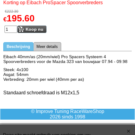
Korting op Eibach ProSpacer Spoorverbreders
€
222.30
195.60
€
Koop nu
Beschrijving
Meer details
Eibach 40mm/as (20mm/wiel) Pro Spacers Systeem 4
Spoorverbreders voor de Mazda 323 van bouwjaar 07.94 - 09.98
Steek: 4x100
Asgat: 54mm
Verbreding: 20mm per wiel (40mm per as)
Standaard schroefdraad is M12x1,5
© Improve Tuning RaceWareShop
2026 sinds 1998
Deze site maakt gebruik van cookies om uw