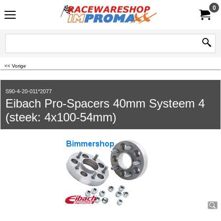
0
<< Vorige
S90-4-20-011*2077
Eibach Pro-Spacers 40mm Systeem 4
(steek: 4x100-54mm)