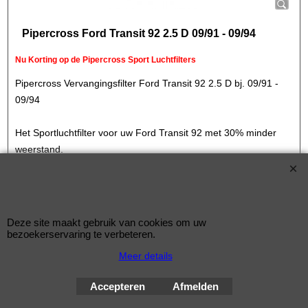
Pipercross Ford Transit 92 2.5 D 09/91 - 09/94
Nu Korting op de Pipercross Sport Luchtfilters
Pipercross Vervangingsfilter Ford Transit 92 2.5 D bj. 09/91 -
09/94
Het Sportluchtfilter voor uw Ford Transit 92 met 30% minder
weerstand.
Type filter : Rechthoekig Filter
Lengte: 308mm
Deze site maakt gebruik van cookies om uw
Breedte: 149mm
bezoekerservaring te verbeteren.
Meer details
© Improve Tuning RaceWareShop
2026 sinds 1998
Accepteren
Afmelden