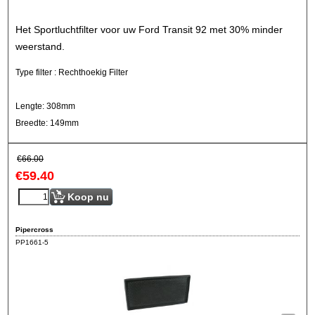
Het Sportluchtfilter voor uw Ford Transit 92 met 30% minder
weerstand.
Type filter : Rechthoekig Filter
Lengte: 308mm
Breedte: 149mm
€
66.00
€
59.40
Koop nu
Pipercross
PP1661-5