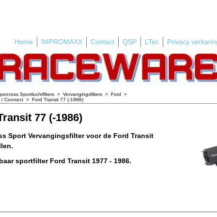
Home
IMPROMAXX
Contact
QSP
LTec
Privacy verkarin
percross Sportluchtfilters
>
Vervangingsfilters
>
Ford
>
t / Connect
>
Ford Transit 77 (-1986)
ransit 77 (-1986)
ss Sport Vervangingsfilter voor de Ford Transit
len.
aar sportfilter Ford Transit 1977 - 1986.