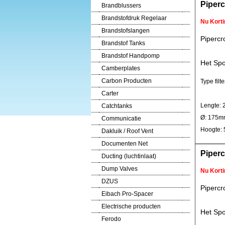
Piperc
Brandblussers
Brandstofdruk Regelaar
Nu Korti
Brandstofslangen
Pipercr
Brandstof Tanks
Brandstof Handpomp
Het Spo
Camberplates
Carbon Producten
Type filte
Carter
Lengte:
Catchtanks
Ø: 175m
Communicatie
Hoogte:
Dakluik / Roof Vent
Documenten Net
Piperc
Ducting (luchtinlaat)
Dump Valves
Nu Korti
DZUS
Pipercr
Eibach Pro-Spacer
Electrische producten
Het Spo
Ferodo