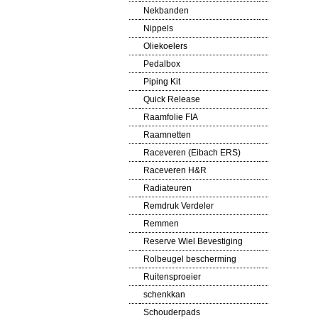
Nekbanden
Nippels
Oliekoelers
Pedalbox
Piping Kit
Quick Release
Raamfolie FIA
Raamnetten
Raceveren (Eibach ERS)
Raceveren H&R
Radiateuren
Remdruk Verdeler
Remmen
Reserve Wiel Bevestiging
Rolbeugel bescherming
Ruitensproeier
schenkkan
Schouderpads