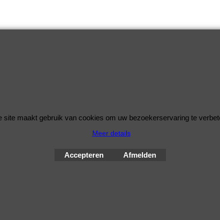
 site maakt gebruik van cookies om uw bezoekerservaring te verbet
Meer details
© Improve Tuning RaceWareShop
2026 sinds 1998
Accepteren
Afmelden