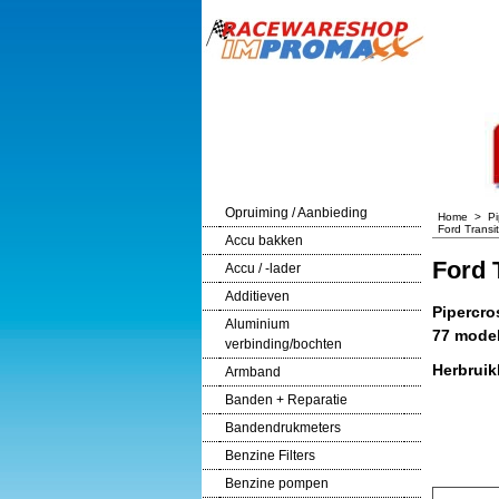
Opruiming / Aanbieding
Home
>
Pi
Ford Transi
Accu bakken
Ford T
Accu / -lader
Additieven
Pipercro
Aluminium
77 model
verbinding/bochten
Herbruikb
Armband
Banden + Reparatie
Bandendrukmeters
Benzine Filters
Benzine pompen