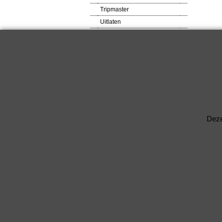
Tripmaster
Uitlaten
VDO meters
Veiligheids produkten
Ventilator
Verlagingsveren
RACEWARE
Verlichtingsdelen
Voetsteunen / Pedalen
Wielbouten & Moeren
Deze
Kabels & Acc.