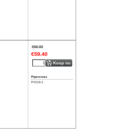
€
66.00
€
59.40
Koop nu
Pipercross
PX216-1