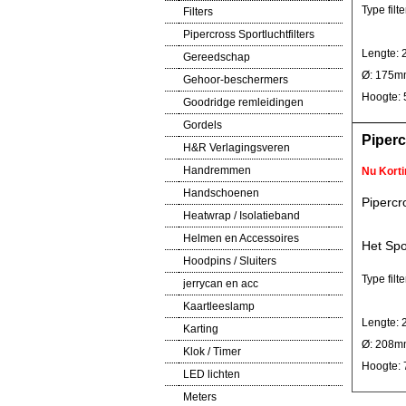
Type filte
Filters
Pipercross Sportluchtfilters
Lengte:
Gereedschap
Ø: 175m
Gehoor-beschermers
Hoogte:
Goodridge remleidingen
Gordels
Piperc
H&R Verlagingsveren
Handremmen
Nu Korti
Handschoenen
Pipercr
Heatwrap / Isolatieband
Helmen en Accessoires
Het Spo
Hoodpins / Sluiters
Type filte
jerrycan en acc
Kaartleeslamp
Lengte:
Karting
Ø: 208m
Klok / Timer
Hoogte:
LED lichten
Meters