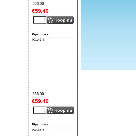
€
66.00
€
59.40
Koop nu
Pipercross
PX145-4
€
66.00
€
59.40
Koop nu
Pipercross
PX145-5