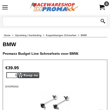
0
Home
>
Opruiming / Aanbieding
>
Koppelstangen Schroefset
>
BMW
BMW
Promaxx Budget Line Schroefsets voor BMW.
€
39.95
Koop nu
EVOPE002