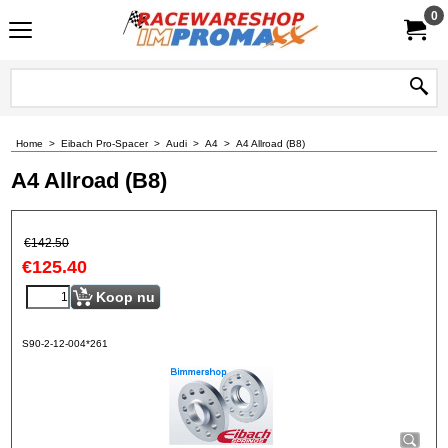
0
Home
>
Eibach Pro-Spacer
>
Audi
>
A4
>
A4 Allroad (B8)
A4 Allroad (B8)
€
142.50
€
125.40
Koop nu
S90-2-12-004*261