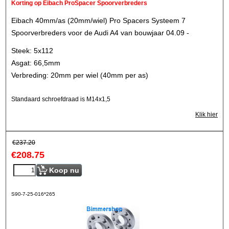
Korting op Eibach ProSpacer Spoorverbreders
Eibach 40mm/as (20mm/wiel) Pro Spacers Systeem 7
Spoorverbreders voor de Audi A4 van bouwjaar 04.09 -
Steek: 5x112
Asgat: 66,5mm
Verbreding: 20mm per wiel (40mm per as)
Standaard schroefdraad is M14x1,5
Klik hier
€
237.20
€
208.75
Koop nu
S90-7-25-016*265