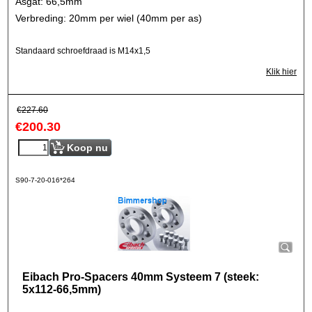
Asgat: 66,5mm
Verbreding: 20mm per wiel (40mm per as)
Standaard schroefdraad is M14x1,5
Klik hier
€
227.60
€
200.30
Koop nu
S90-7-20-016*264
Eibach Pro-Spacers 40mm Systeem 7 (steek:
5x112-66,5mm)