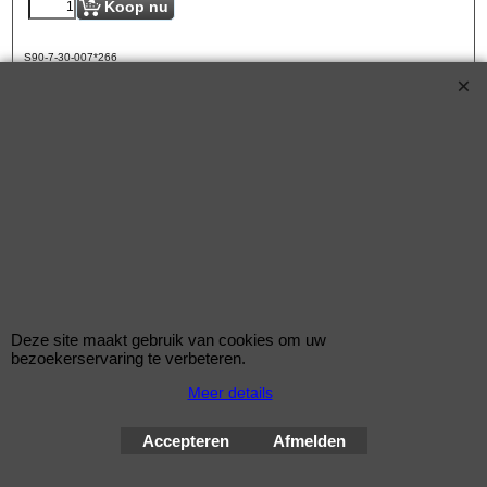
Koop nu
S90-7-30-007*266
Eibach Pro-Spacers 60mm Systeem 7 (steek:
5x112-66,5mm)
Korting op Eibach ProSpacer Spoorverbreders
Eibach 60mm/as (30mm/wiel) Pro Spacers Systeem 7
Spoorverbreders voor de Audi A4 van bouwjaar 04.09 -
Deze site maakt gebruik van cookies om uw
bezoekerservaring te verbeteren.
Steek: 5x112
Meer details
Asgat: 66,5mm
Verbreding: 30mm per wiel (60mm per as)
Accepteren
Afmelden
Standaard schroefdraad is M14x1,5