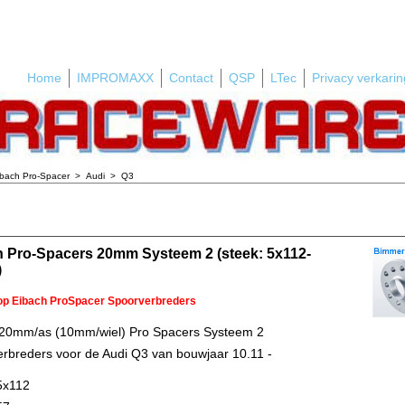
Home
IMPROMAXX
Contact
QSP
LTec
Privacy verkarin
ibach Pro-Spacer
>
Audi
>
Q3
h Pro-Spacers 20mm Systeem 2 (steek: 5x112-
)
 op Eibach ProSpacer Spoorverbreders
 20mm/as (10mm/wiel) Pro Spacers Systeem 2
rbreders voor de Audi Q3 van bouwjaar 10.11 -
5x112