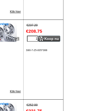
Klik hier
€
237.20
€
208.75
Koop nu
S90-7-25-005*388
Klik hier
€
252.00