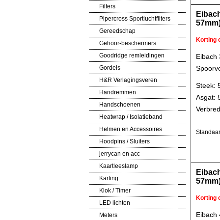
Filters
Eibac
Pipercross Sportluchtfilters
57mm
Gereedschap
Korting
Gehoor-beschermers
Goodridge remleidingen
Eibach
Gordels
Spoorve
H&R Verlagingsveren
Steek: 
Handremmen
Asgat:
Handschoenen
Verbred
Heatwrap / Isolatieband
Helmen en Accessoires
Standaar
Hoodpins / Sluiters
jerrycan en acc
Kaartleeslamp
Eibac
Karting
57mm
Klok / Timer
Korting
LED lichten
Eibach
Meters