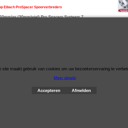
 op Eibach ProSpacer Spoorverbreders
 60mm/as (30mm/wiel) Pro Spacers Systeem 7
rbreders voor de Audi Q3 van bouwjaar 10.11 -
5x112
 57mm
ing: 30mm per wiel (60mm per as)
d schroefdraad is M14x1,5
 site maakt gebruik van cookies om uw bezoekerservaring te verbet
Meer details
© Improve Tuning RaceWareShop
2026 sinds 1998
Accepteren
Afmelden