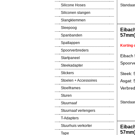
Silicone Hoses
Standaar
Siliconen slangen
Slangklemmen
Sleepoog
Eibac
57mm
Spanbanden
Spatlappen
Korting
Spoorverbreders
Eibach
Startpaneel
Spoorve
Steekadapter
Stickers
Steek: 
Asgat:
Stoelen + Accessoires
Verbred
Stoelframes
Sturen
Standaar
Stuurnaaf
Stuurnaaf verlengers
T-Adapters
Stuurhuis verkorter
Eibac
57mm
Tape