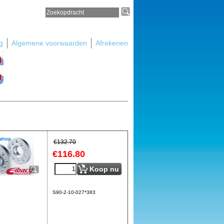
g
Algemene voorwaarden
Afrekenen
€
132.70
€
116.80
Koop nu
S90-2-10-027*383