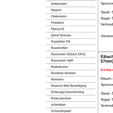
Spoorve
Nekbanden
Nippels
Steek: 
Oliekoelers
Asgat:
Pedalbox
Verbred
Piping Kit
Quick Release
Standaar
Raamfolie FIA
Raamnetten
Raceveren (Eibach ERS)
Eibac
Raceveren H&R
57mm
Radiateuren
Korting
Remdruk Verdeler
Eibach
Remmen
Spoorve
Reserve Wiel Bevestiging
Rolbeugel bescherming
Steek: 
Ruitensproeier
Asgat:
schenkkan
Verbred
Schouderpads