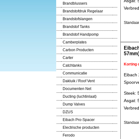
Asgat:
Brandblussers
Verbred
Brandstofdruk Regelaar
Brandstofslangen
Standaar
Brandstof Tanks
Brandstof Handpomp
Camberplates
Eibac
Carbon Producten
57mm
Carter
Korting
Catchtanks
Communicatie
Eibach
Dakluik / Roof Vent
Spoorve
Documenten Net
Steek: 
Ducting (luchtinlaat)
Asgat:
Dump Valves
Verbred
DZUS
Eibach Pro-Spacer
Standaar
Electrische producten
Ferodo