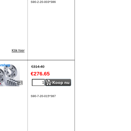
S90-2-20-003*386
Klik hier
€
314.40
€
276.65
Koop nu
S90-7-20-015*387