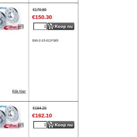
€
170.80
€
150.30
Koop nu
S90-2-15-013*385
Klik hier
€
184.20
€
162.10
Koop nu