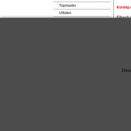
Tripmaster
Korting
Uitlaten
Eibach
VDO meters
Spoorve
Veiligheids produkten
Steek: 
Ventilator
Asgat:
Verlagingsveren
RACEWARE
Verbred
Verlichtingsdelen
Voetsteunen / Pedalen
Standaar
Wielbouten & Moeren
Deze
Kabels & Acc.