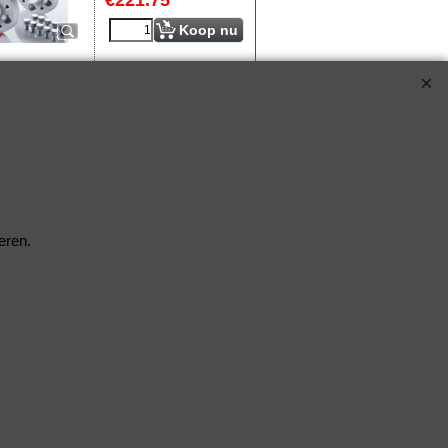
€
221.75
Koop nu
S90-7-30-012*389
eren.
Klik hier