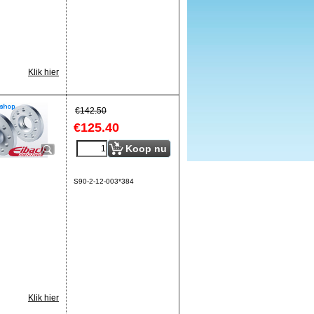
Klik hier
€
142.50
€
125.40
Koop nu
S90-2-12-003*384
Klik hier