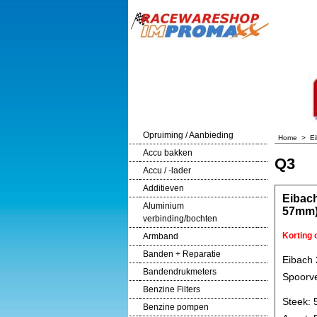
Opruiming / Aanbieding
Home
>
E
Accu bakken
Q3
Accu / -lader
Additieven
Eibac
Aluminium
57mm
verbinding/bochten
Korting
Armband
Banden + Reparatie
Eibach
Bandendrukmeters
Spoorve
Benzine Filters
Steek: 
Benzine pompen