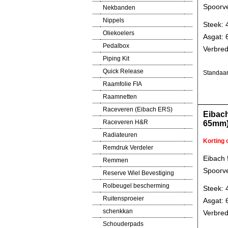
Spoorve
Nekbanden
Nippels
Steek: 
Oliekoelers
Asgat:
Pedalbox
Verbred
Piping Kit
Quick Release
Standaar
Raamfolie FIA
Raamnetten
Raceveren (Eibach ERS)
Eibac
Raceveren H&R
65mm
Radiateuren
Korting
Remdruk Verdeler
Eibach
Remmen
Spoorve
Reserve Wiel Bevestiging
Rolbeugel bescherming
Steek: 
Ruitensproeier
Asgat:
schenkkan
Verbred
Schouderpads