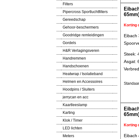
Filters
Eibac
Pipercross Sportluchtfilters
65mm
Gereedschap
Korting
Gehoor-beschermers
Goodridge remleidingen
Eibach
Gordels
Spoorve
H&R Verlagingsveren
Steek: 
Handremmen
Asgat:
Handschoenen
Verbred
Heatwrap / Isolatieband
Helmen en Accessoires
Standaar
Hoodpins / Sluiters
jerrycan en acc
Kaartleeslamp
Eibac
Karting
65mm
Klok / Timer
Korting
LED lichten
Eibach
Meters