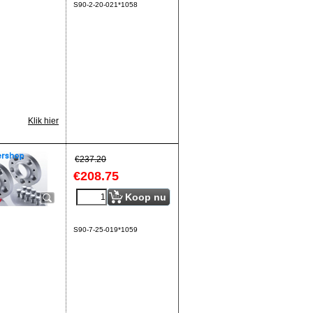
S90-2-20-021*1058
Klik hier
€
237.20
€
208.75
Koop nu
S90-7-25-019*1059