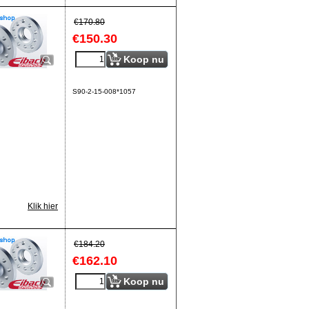
€
170.80
€
150.30
Koop nu
S90-2-15-008*1057
Klik hier
€
184.20
€
162.10
Koop nu