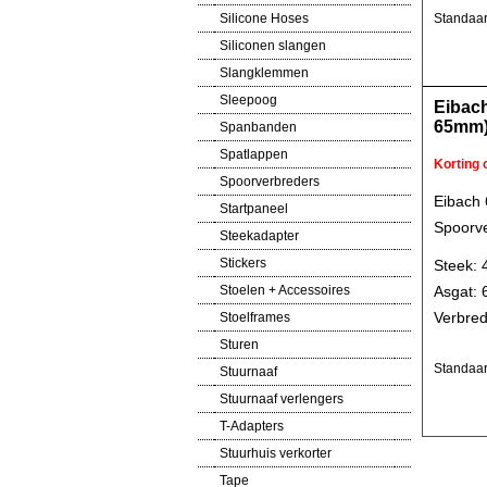
Silicone Hoses
Standaar
Siliconen slangen
Slangklemmen
Sleepoog
Eibac
65mm
Spanbanden
Spatlappen
Korting
Spoorverbreders
Eibach
Startpaneel
Spoorve
Steekadapter
Stickers
Steek: 
Asgat:
Stoelen + Accessoires
Verbred
Stoelframes
Sturen
Standaar
Stuurnaaf
Stuurnaaf verlengers
T-Adapters
Stuurhuis verkorter
Tape