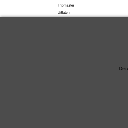
Tripmaster
Uitlaten
VDO meters
Veiligheids produkten
Ventilator
Verlagingsveren
RACEWARE
Verlichtingsdelen
Voetsteunen / Pedalen
Wielbouten & Moeren
Deze
Kabels & Acc.