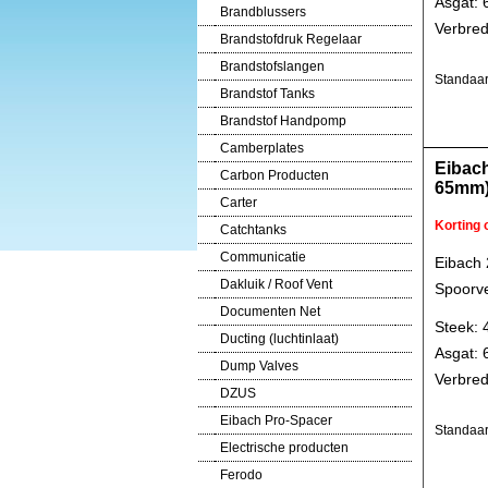
Asgat:
Brandblussers
Verbred
Brandstofdruk Regelaar
Brandstofslangen
Standaar
Brandstof Tanks
Brandstof Handpomp
Camberplates
Eibac
Carbon Producten
65mm
Carter
Korting
Catchtanks
Communicatie
Eibach
Dakluik / Roof Vent
Spoorve
Documenten Net
Steek: 
Ducting (luchtinlaat)
Asgat:
Dump Valves
Verbred
DZUS
Eibach Pro-Spacer
Standaar
Electrische producten
Ferodo