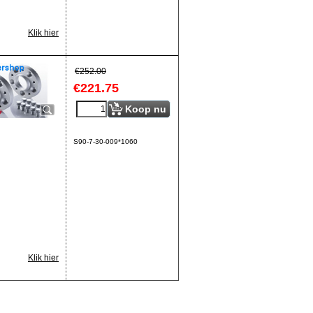
Klik hier
€
252.00
€
221.75
Koop nu
S90-7-30-009*1060
Klik hier