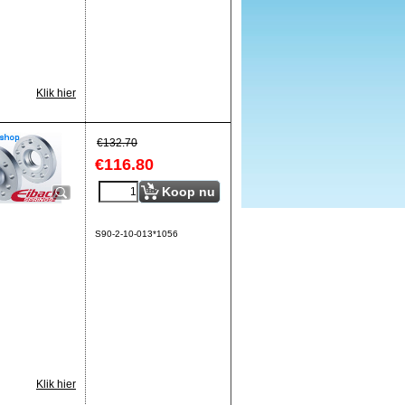
Klik hier
€
132.70
€
116.80
Koop nu
S90-2-10-013*1056
Klik hier