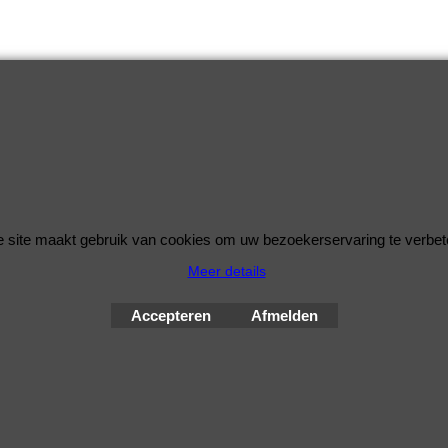
 site maakt gebruik van cookies om uw bezoekerservaring te verbet
Meer details
© Improve Tuning RaceWareShop
2026 sinds 1998
Accepteren
Afmelden