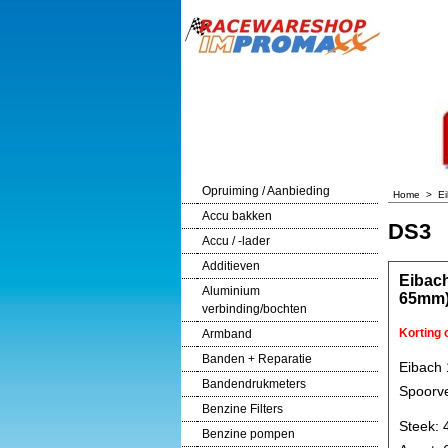
Opruiming / Aanbieding
Home
>
E
Accu bakken
DS3
Accu / -lader
Additieven
Eibac
Aluminium
65mm
verbinding/bochten
Korting
Armband
Banden + Reparatie
Eibach
Bandendrukmeters
Spoorve
Benzine Filters
Steek: 
Benzine pompen