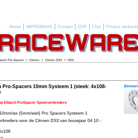
Home
IMPROMAXX
Contact
QSP
LTec
Privacy verkarin
ibach Pro-Spacer
>
Citroen
>
Citroen DS3
>
DS3
h Pro-Spacers 10mm Systeem 1 (steek: 4x108-
)
 op Eibach ProSpacer Spoorverbreders
 10mm/as (5mm/wiel) Pro Spacers Systeem 1
rbreders voor de Citroen DS3 van bouwjaar 04.10 -
4x108