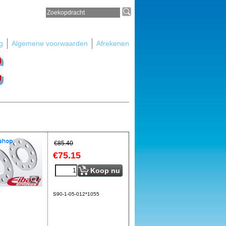
g
Algemene voorwaarden
Afrekenen
€
85.40
€
75.15
Koop nu
S90-1-05-012*1055