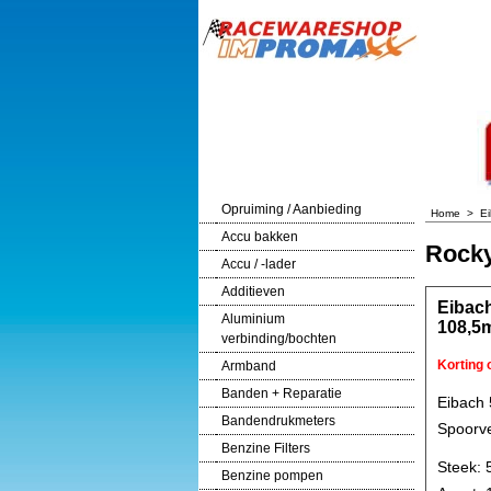
Opruiming / Aanbieding
Home
>
E
Accu bakken
Rock
Accu / -lader
Additieven
Eibach
Aluminium
108,5
verbinding/bochten
Korting
Armband
Banden + Reparatie
Eibach
Bandendrukmeters
Spoorve
Benzine Filters
Steek: 
Benzine pompen