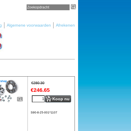
g
Algemene voorwaarden
Afrekenen
€
280.30
€
246.65
Koop nu
S90-8-25-001*1107