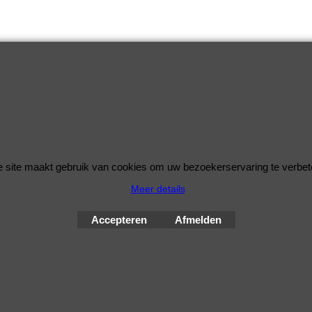
 site maakt gebruik van cookies om uw bezoekerservaring te verbet
Meer details
© Improve Tuning RaceWareShop
2026 sinds 1998
Accepteren
Afmelden