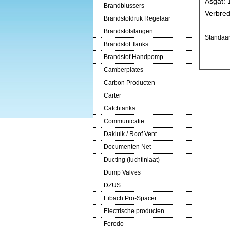
Asgat:
Brandblussers
Verbred
Brandstofdruk Regelaar
Brandstofslangen
Standaar
Brandstof Tanks
Brandstof Handpomp
Camberplates
Carbon Producten
Carter
Catchtanks
Communicatie
Dakluik / Roof Vent
Documenten Net
Ducting (luchtinlaat)
Dump Valves
DZUS
Eibach Pro-Spacer
Electrische producten
Ferodo