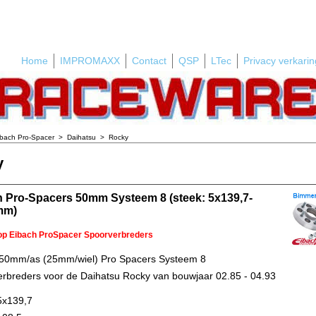
Home
IMPROMAXX
Contact
QSP
LTec
Privacy verkarin
ibach Pro-Spacer
>
Daihatsu
>
Rocky
y
 Pro-Spacers 50mm Systeem 8 (steek: 5x139,7-
mm)
 op Eibach ProSpacer Spoorverbreders
 50mm/as (25mm/wiel) Pro Spacers Systeem 8
rbreders voor de Daihatsu Rocky van bouwjaar 02.85 - 04.93
5x139,7