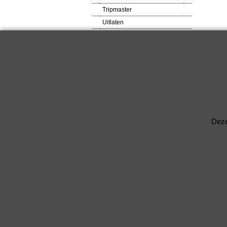
Tripmaster
Uitlaten
VDO meters
Veiligheids produkten
Ventilator
Verlagingsveren
RACEWARE
Verlichtingsdelen
Voetsteunen / Pedalen
Wielbouten & Moeren
Deze
Kabels & Acc.