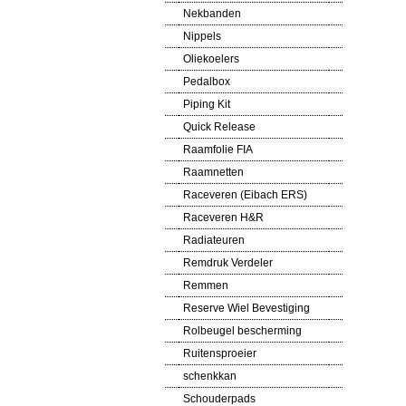
Nekbanden
Nippels
Oliekoelers
Pedalbox
Piping Kit
Quick Release
Raamfolie FIA
Raamnetten
Raceveren (Eibach ERS)
Raceveren H&R
Radiateuren
Remdruk Verdeler
Remmen
Reserve Wiel Bevestiging
Rolbeugel bescherming
Ruitensproeier
schenkkan
Schouderpads