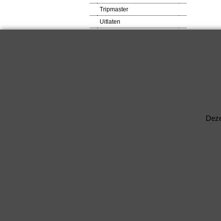
Tripmaster
Uitlaten
VDO meters
Veiligheids produkten
Ventilator
Verlagingsveren
RACEWARE
Verlichtingsdelen
Voetsteunen / Pedalen
Wielbouten & Moeren
Deze
Kabels & Acc.