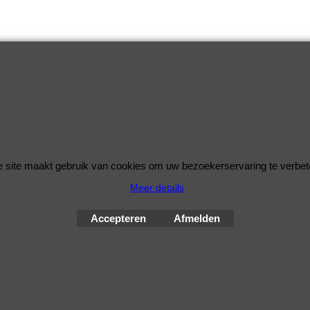
 site maakt gebruik van cookies om uw bezoekerservaring te verbet
Meer details
© Improve Tuning RaceWareShop
2026 sinds 1998
Accepteren
Afmelden