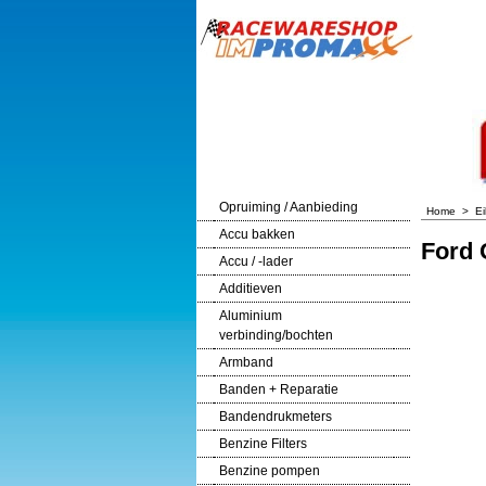
Opruiming / Aanbieding
Home
>
E
Accu bakken
Ford 
Accu / -lader
Additieven
Aluminium
verbinding/bochten
Armband
Banden + Reparatie
Bandendrukmeters
Benzine Filters
Benzine pompen