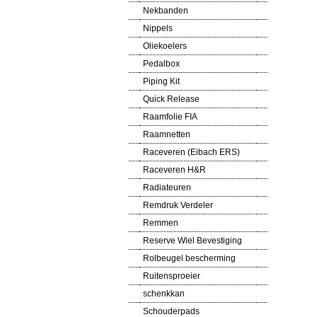
Nekbanden
Nippels
Oliekoelers
Pedalbox
Piping Kit
Quick Release
Raamfolie FIA
Raamnetten
Raceveren (Eibach ERS)
Raceveren H&R
Radiateuren
Remdruk Verdeler
Remmen
Reserve Wiel Bevestiging
Rolbeugel bescherming
Ruitensproeier
schenkkan
Schouderpads