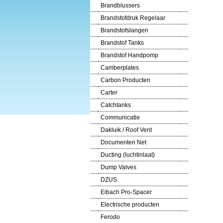
Brandblussers
Brandstofdruk Regelaar
Brandstofslangen
Brandstof Tanks
Brandstof Handpomp
Camberplates
Carbon Producten
Carter
Catchtanks
Communicatie
Dakluik / Roof Vent
Documenten Net
Ducting (luchtinlaat)
Dump Valves
DZUS
Eibach Pro-Spacer
Electrische producten
Ferodo