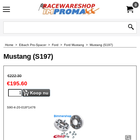
0
Home
>
Eibach Pro-Spacer
>
Ford
>
Ford Mustang
>
Mustang (S197)
Mustang (S197)
€
222.30
€
195.60
Koop nu
S90-4-20-018*1476