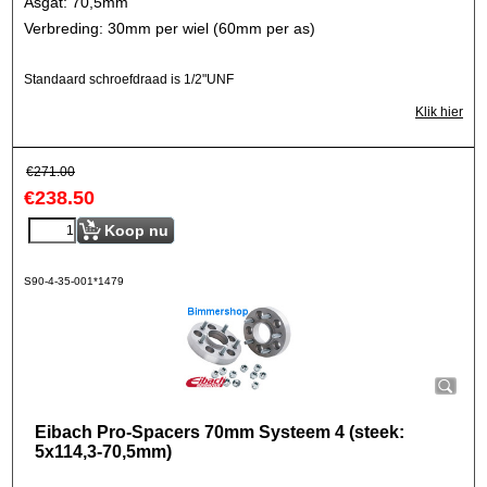
Asgat: 70,5mm
Verbreding: 30mm per wiel (60mm per as)
Standaard schroefdraad is 1/2"UNF
Klik hier
€
271.00
€
238.50
Koop nu
S90-4-35-001*1479
Eibach Pro-Spacers 70mm Systeem 4 (steek:
5x114,3-70,5mm)