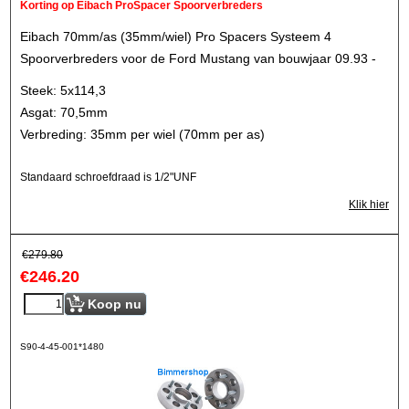
Korting op Eibach ProSpacer Spoorverbreders
Eibach 70mm/as (35mm/wiel) Pro Spacers Systeem 4
Spoorverbreders voor de Ford Mustang van bouwjaar 09.93 -
Steek: 5x114,3
Asgat: 70,5mm
Verbreding: 35mm per wiel (70mm per as)
Standaard schroefdraad is 1/2"UNF
Klik hier
€
279.80
€
246.20
Koop nu
S90-4-45-001*1480