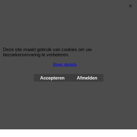
Korting op Eibach ProSpacer Spoorverbreders
Eibach 60mm/as (30mm/wiel) Pro Spacers Systeem 4
Spoorverbreders voor de Hyundai Accent van bouwjaar 11.05 -
Steek: 4x100
Asgat: 54mm
Verbreding: 30mm per wiel (60mm per as)
Deze site maakt gebruik van cookies om uw
bezoekerservaring te verbeteren.
Standaard schroefdraad is M12x1,5
Meer details
Klik hier
Accepteren
Afmelden
© Improve Tuning RaceWareShop
2026 sinds 1998