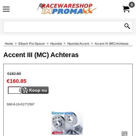
0
Home
>
Eibach Pro-Spacer
>
Hyundai
>
Hyundai Accent
>
Accent III (MC) Achteras
Accent III (MC) Achteras
€
182.80
€
160.85
Koop nu
S90-6-10-017*1597