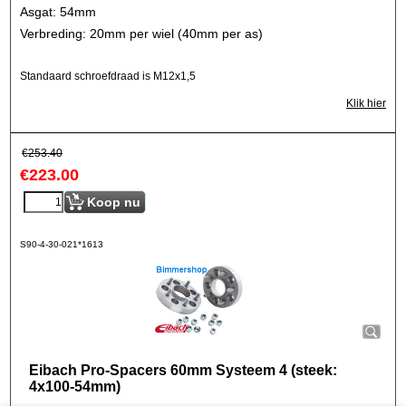
Asgat: 54mm
Verbreding: 20mm per wiel (40mm per as)
Standaard schroefdraad is M12x1,5
Klik hier
€
253.40
€
223.00
Koop nu
S90-4-30-021*1613
Eibach Pro-Spacers 60mm Systeem 4 (steek:
4x100-54mm)