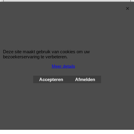
Korting op Eibach ProSpacer Spoorverbreders
Eibach 60mm/as (30mm/wiel) Pro Spacers Systeem 4
Spoorverbreders voor de Hyundai Accent van bouwjaar 11.05 -
Steek: 4x100
Asgat: 54mm
Verbreding: 30mm per wiel (60mm per as)
Deze site maakt gebruik van cookies om uw
bezoekerservaring te verbeteren.
Standaard schroefdraad is M12x1,5
Meer details
Klik hier
Accepteren
Afmelden
© Improve Tuning RaceWareShop
2026 sinds 1998