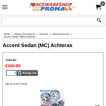
0
Home
>
Eibach Pro-Spacer
>
Hyundai
>
Hyundai Accent
>
Accent Sedan (MC) Achteras
Accent Sedan (MC) Achteras
€
182.80
€
160.85
Koop nu
S90-6-10-017*1609