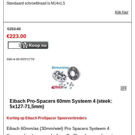
Standaard schroefdraad is M14x1,5
Klik hier
€
253.40
€
223.00
Koop nu
S90-4-30-055*1776
Eibach Pro-Spacers 60mm Systeem 4 (steek:
5x127-71,5mm)
Korting op Eibach ProSpacer Spoorverbreders
Eibach 60mm/as (30mm/wiel) Pro Spacers Systeem 4