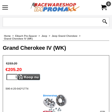
0
Home
>
Eibach Pro-Spacer
>
Jeep
>
Jeep Grand Cherokee
>
Grand Cherokee IV (WK)
Grand Cherokee IV (WK)
€
233.20
€
205.20
Koop nu
S90-4-20-042*1774