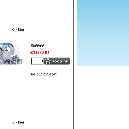
Klik hier
€
189.80
€
167.00
Koop nu
S90-6-15-027*1907
Klik hier