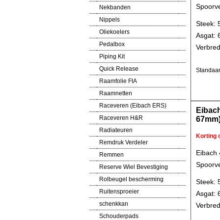
Spoorve
Nekbanden
Nippels
Steek: 
Oliekoelers
Asgat:
Pedalbox
Verbred
Piping Kit
Quick Release
Standaar
Raamfolie FIA
Raamnetten
Raceveren (Eibach ERS)
Eibach
Raceveren H&R
67mm
Radiateuren
Korting
Remdruk Verdeler
Eibach
Remmen
Spoorve
Reserve Wiel Bevestiging
Rolbeugel bescherming
Steek: 
Ruitensproeier
Asgat:
schenkkan
Verbred
Schouderpads