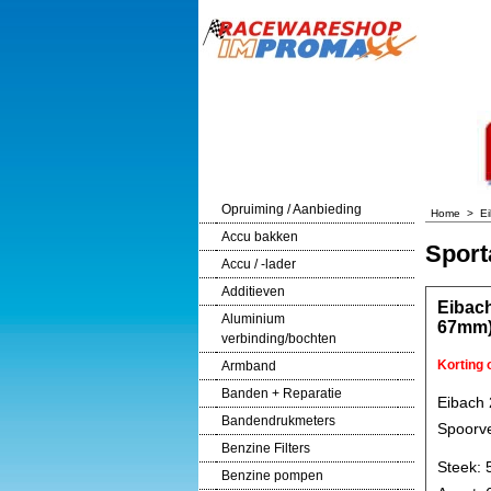
Opruiming / Aanbieding
Home
>
E
Accu bakken
Sport
Accu / -lader
Additieven
Eibach
Aluminium
67mm
verbinding/bochten
Korting
Armband
Banden + Reparatie
Eibach
Bandendrukmeters
Spoorve
Benzine Filters
Steek: 
Benzine pompen