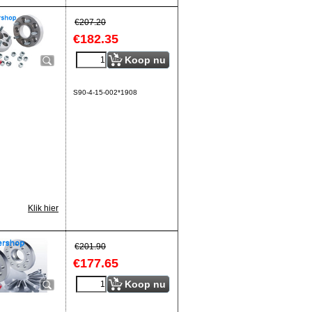
€
207.20
€
182.35
Koop nu
S90-4-15-002*1908
Klik hier
€
201.90
€
177.65
Koop nu