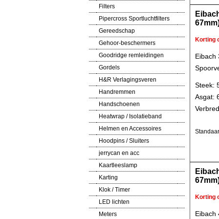
Filters
Eibach
Pipercross Sportluchtfilters
67mm
Gereedschap
Korting
Gehoor-beschermers
Goodridge remleidingen
Eibach
Gordels
Spoorve
H&R Verlagingsveren
Steek: 
Handremmen
Asgat:
Handschoenen
Verbred
Heatwrap / Isolatieband
Helmen en Accessoires
Standaar
Hoodpins / Sluiters
jerrycan en acc
Kaartleeslamp
Eibach
Karting
67mm
Klok / Timer
Korting
LED lichten
Eibach
Meters