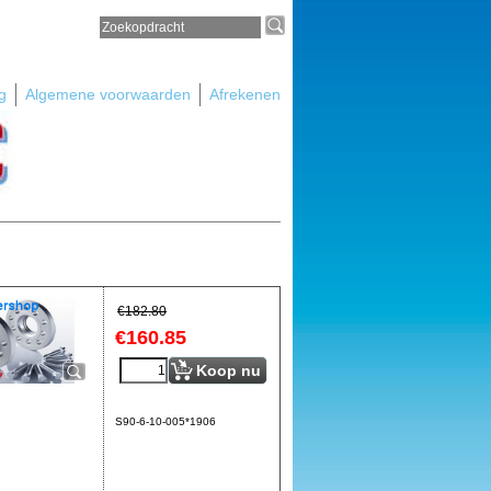
g
Algemene voorwaarden
Afrekenen
€
182.80
€
160.85
Koop nu
S90-6-10-005*1906