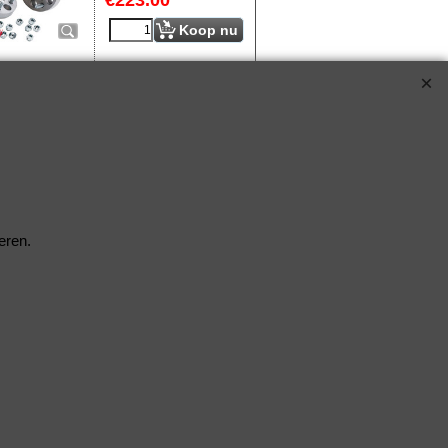
€
223.00
Koop nu
S90-4-30-015*1912
eren.
Klik hier