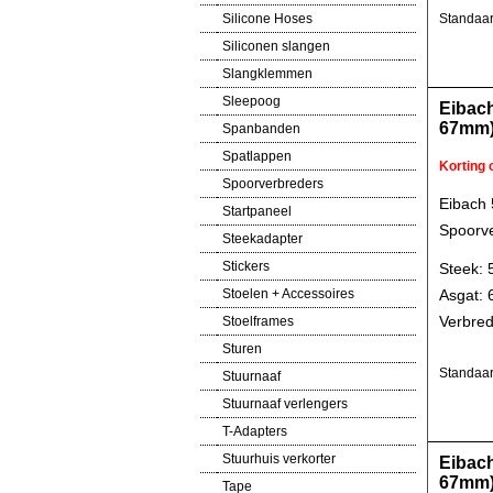
Silicone Hoses
Standaar
Siliconen slangen
Slangklemmen
Sleepoog
Eibach
67mm
Spanbanden
Spatlappen
Korting
Spoorverbreders
Eibach
Startpaneel
Spoorve
Steekadapter
Stickers
Steek: 
Asgat:
Stoelen + Accessoires
Verbred
Stoelframes
Sturen
Standaar
Stuurnaaf
Stuurnaaf verlengers
T-Adapters
Stuurhuis verkorter
Eibach
67mm
Tape