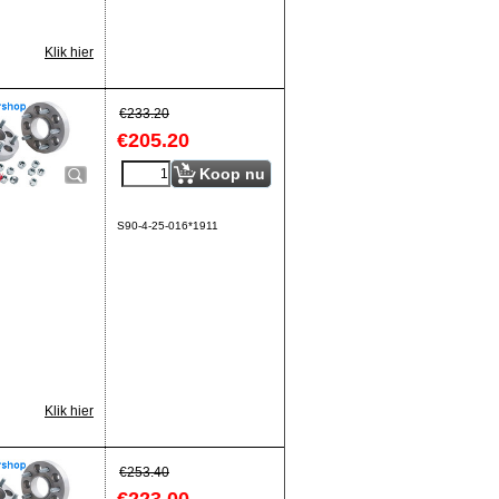
Klik hier
€
233.20
€
205.20
Koop nu
S90-4-25-016*1911
Klik hier
€
253.40