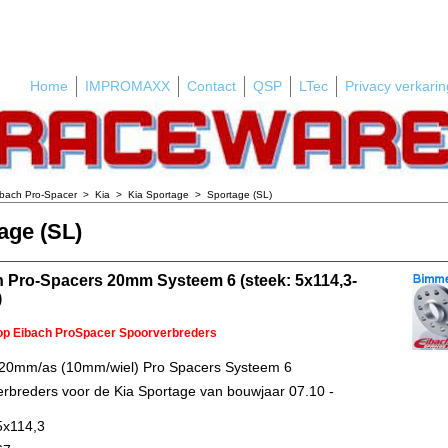
Home
IMPROMAXX
Contact
QSP
LTec
Privacy verkarin
ibach Pro-Spacer
>
Kia
>
Kia Sportage
>
Sportage (SL)
age (SL)
 Pro-Spacers 20mm Systeem 6 (steek: 5x114,3-
)
 op Eibach ProSpacer Spoorverbreders
 20mm/as (10mm/wiel) Pro Spacers Systeem 6
rbreders voor de Kia Sportage van bouwjaar 07.10 -
5x114,3