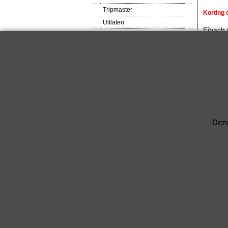
Tripmaster
Korting
Uitlaten
Eibach
VDO meters
Spoorve
Veiligheids produkten
Steek: 
Ventilator
Asgat:
Verlagingsveren
RACEWARE
Verbred
Verlichtingsdelen
Voetsteunen / Pedalen
Standaar
Wielbouten & Moeren
Deze
Kabels & Acc.