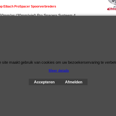
 op Eibach ProSpacer Spoorverbreders
 60mm/as (30mm/wiel) Pro Spacers Systeem 4
rbreders voor de Kia Sportage van bouwjaar 07.10 -
5x114,3
 67mm
ing: 30mm per wiel (60mm per as)
d schroefdraad is M12x1,5
 site maakt gebruik van cookies om uw bezoekerservaring te verbet
Meer details
© Improve Tuning RaceWareShop
2026 sinds 1998
Accepteren
Afmelden