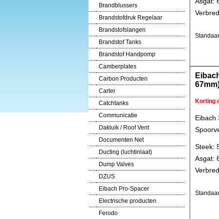
Asgat:
Brandblussers
Verbred
Brandstofdruk Regelaar
Brandstofslangen
Standaar
Brandstof Tanks
Brandstof Handpomp
Camberplates
Eibach
Carbon Producten
67mm
Carter
Korting
Catchtanks
Communicatie
Eibach
Dakluik / Roof Vent
Spoorve
Documenten Net
Steek: 
Ducting (luchtinlaat)
Asgat:
Dump Valves
Verbred
DZUS
Eibach Pro-Spacer
Standaar
Electrische producten
Ferodo