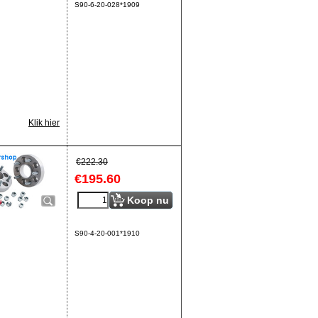
S90-6-20-028*1909
Klik hier
€
222.30
€
195.60
Koop nu
S90-4-20-001*1910