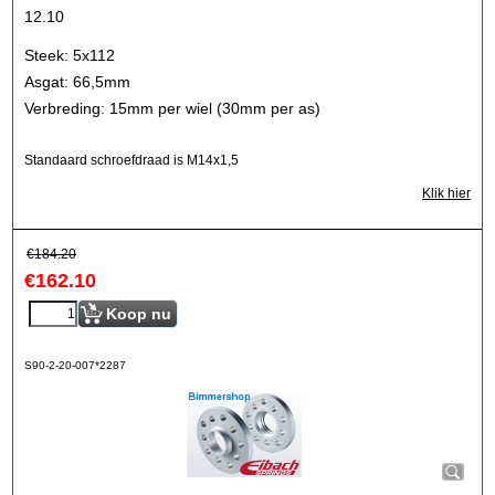
12.10
Steek: 5x112
Asgat: 66,5mm
Verbreding: 15mm per wiel (30mm per as)
Standaard schroefdraad is M14x1,5
Klik hier
€
184.20
€
162.10
Koop nu
S90-2-20-007*2287