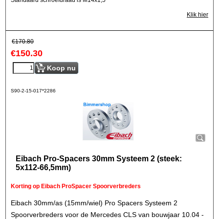
Standaard schroefdraad is M14x1,5
Klik hier
€
170.80
€
150.30
Koop nu
S90-2-15-017*2286
Eibach Pro-Spacers 30mm Systeem 2 (steek:
5x112-66,5mm)
Korting op Eibach ProSpacer Spoorverbreders
Eibach 30mm/as (15mm/wiel) Pro Spacers Systeem 2
Spoorverbreders voor de Mercedes CLS van bouwjaar 10.04 -