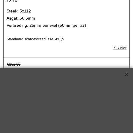
12.10
Steek: 5x112
Asgat: 66,5mm
Verbreding: 25mm per wiel (50mm per as)
Standaard schroefdraad is M14x1,5
Klik hier
€
252.00
€
221.75
Koop nu
S90-7-30-007*2290