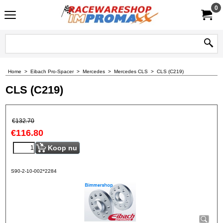
0
Home
>
Eibach Pro-Spacer
>
Mercedes
>
Mercedes CLS
>
CLS (C219)
CLS (C219)
€
132.70
€
116.80
Koop nu
S90-2-10-002*2284