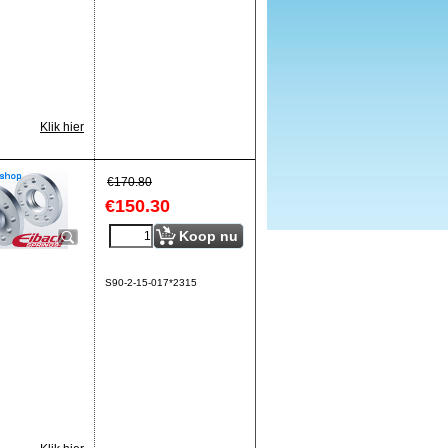
Klik hier
€
170.80
€
150.30
Koop nu
S90-2-15-017*2315