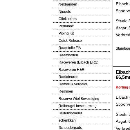
Eibach
Nekbanden
Spoorve
Nippels
Oliekoelers
Steek: 
Pedalbox
Asgat:
Piping Kit
Verbred
Quick Release
Raamfolie FIA
Standaar
Raamnetten
Raceveren (Eibach ERS)
Raceveren H&R
Eibac
Radiateuren
66,5m
Remdruk Verdeler
Korting
Remmen
Eibach
Reserve Wiel Bevestiging
Spoorve
Rolbeugel bescherming
Ruitensproeier
Steek: 
schenkkan
Asgat:
Schouderpads
Verbred