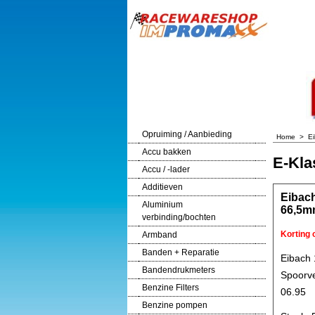
Opruiming / Aanbieding
Home
>
E
Accu bakken
E-Kla
Accu / -lader
Additieven
Eibac
Aluminium
66,5m
verbinding/bochten
Korting
Armband
Banden + Reparatie
Eibach
Bandendrukmeters
Spoorve
Benzine Filters
06.95
Benzine pompen