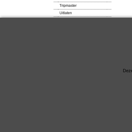
Tripmaster
Uitlaten
VDO meters
Veiligheids produkten
Ventilator
Verlagingsveren
RACEWARE
Verlichtingsdelen
Voetsteunen / Pedalen
Wielbouten & Moeren
Deze
Kabels & Acc.