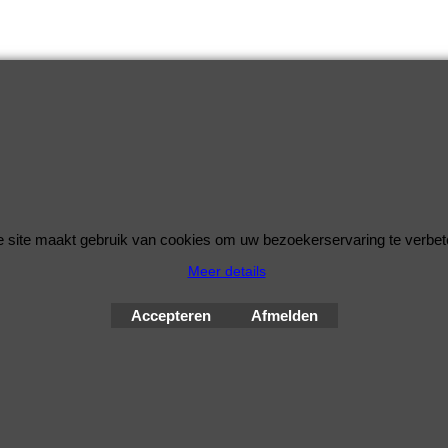
 site maakt gebruik van cookies om uw bezoekerservaring te verbet
Meer details
© Improve Tuning RaceWareShop
2026 sinds 1998
Accepteren
Afmelden