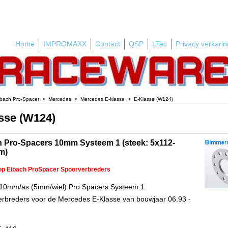
Home
IMPROMAXX
Contact
QSP
LTec
Privacy verkarin
ibach Pro-Spacer
>
Mercedes
>
Mercedes E-klasse
>
E-Klasse (W124)
sse (W124)
h Pro-Spacers 10mm Systeem 1 (steek: 5x112-
m)
 op Eibach ProSpacer Spoorverbreders
 10mm/as (5mm/wiel) Pro Spacers Systeem 1
rbreders voor de Mercedes E-Klasse van bouwjaar 06.93 -