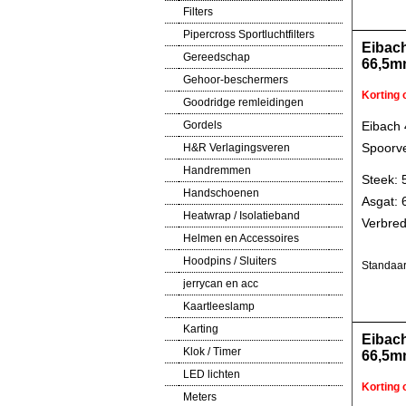
Filters
Pipercross Sportluchtfilters
Eibac
Gereedschap
66,5m
Gehoor-beschermers
Korting
Goodridge remleidingen
Gordels
Eibach
Spoorve
H&R Verlagingsveren
Handremmen
Steek: 
Handschoenen
Asgat:
Heatwrap / Isolatieband
Verbred
Helmen en Accessoires
Hoodpins / Sluiters
Standaar
jerrycan en acc
Kaartleeslamp
Karting
Eibac
Klok / Timer
66,5m
LED lichten
Korting
Meters