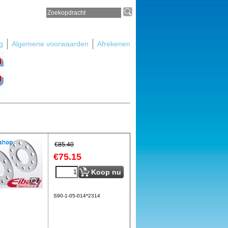
g
Algemene voorwaarden
Afrekenen
€
85.40
€
75.15
Koop nu
S90-1-05-014*2314