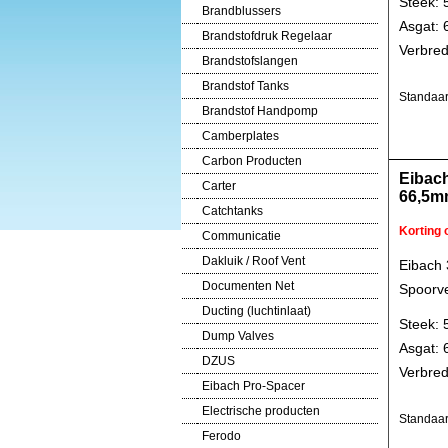
Steek: 
Brandblussers
Asgat:
Brandstofdruk Regelaar
Verbred
Brandstofslangen
Brandstof Tanks
Standaar
Brandstof Handpomp
Camberplates
Carbon Producten
Eibac
Carter
66,5m
Catchtanks
Korting
Communicatie
Dakluik / Roof Vent
Eibach
Documenten Net
Spoorve
Ducting (luchtinlaat)
Steek: 
Dump Valves
Asgat:
DZUS
Verbred
Eibach Pro-Spacer
Electrische producten
Standaar
Ferodo