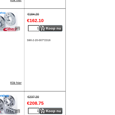
Klik hier
€
184.20
€
162.10
Koop nu
S90-2-20-007*2316
Klik hier
€
237.20
€
208.75
Koop nu