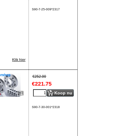
S90-7-25-009*2317
Klik hier
€
252.00
€
221.75
Koop nu
S90-7-30-001*2318