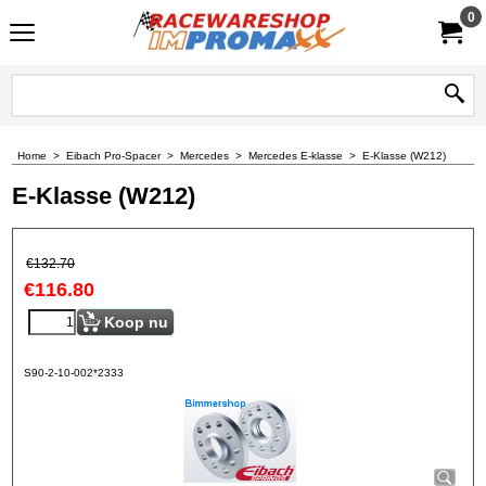
0
Home
>
Eibach Pro-Spacer
>
Mercedes
>
Mercedes E-klasse
>
E-Klasse (W212)
E-Klasse (W212)
€
132.70
€
116.80
Koop nu
S90-2-10-002*2333