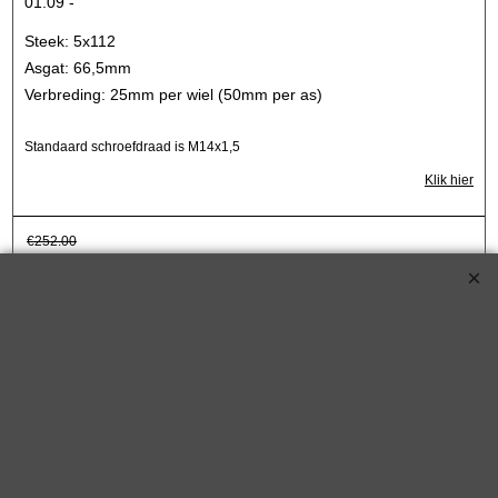
01.09 -
Steek: 5x112
Asgat: 66,5mm
Verbreding: 25mm per wiel (50mm per as)
Standaard schroefdraad is M14x1,5
Klik hier
€
252.00
€
221.75
Koop nu
S90-7-30-007*2339