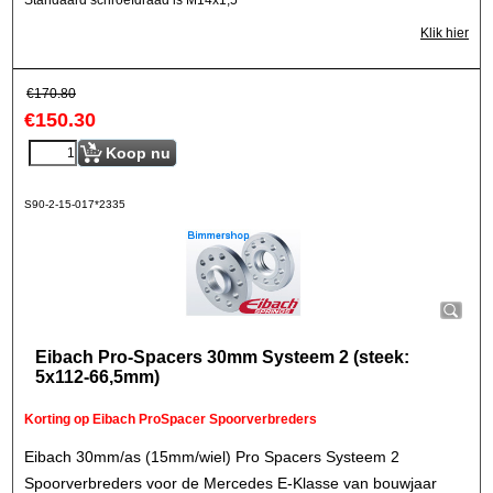
Standaard schroefdraad is M14x1,5
Klik hier
€
170.80
€
150.30
Koop nu
S90-2-15-017*2335
Eibach Pro-Spacers 30mm Systeem 2 (steek:
5x112-66,5mm)
Korting op Eibach ProSpacer Spoorverbreders
Eibach 30mm/as (15mm/wiel) Pro Spacers Systeem 2
Spoorverbreders voor de Mercedes E-Klasse van bouwjaar