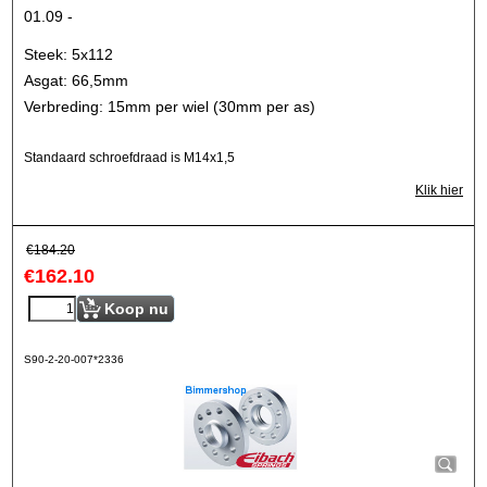
01.09 -
Steek: 5x112
Asgat: 66,5mm
Verbreding: 15mm per wiel (30mm per as)
Standaard schroefdraad is M14x1,5
Klik hier
€
184.20
€
162.10
Koop nu
S90-2-20-007*2336