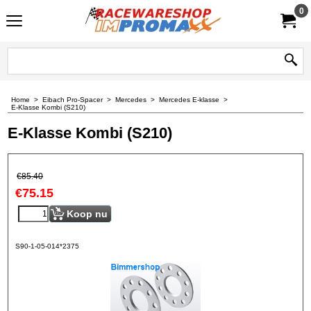
0
Home
>
Eibach Pro-Spacer
>
Mercedes
>
Mercedes E-klasse
>
E-Klasse Kombi (S210)
E-Klasse Kombi (S210)
€
85.40
€
75.15
Koop nu
S90-1-05-014*2375