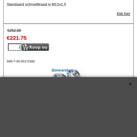
Standaard schroefdraad is M12x1,5
Klik hier
€
252.00
€
221.75
Koop nu
S90-7-30-001*2380
Eibach Pro-Spacers 60mm Systeem 7 (steek:
5x112-66,5mm)
Korting op Eibach ProSpacer Spoorverbreders
Eibach 60mm/as (30mm/wiel) Pro Spacers Systeem 7