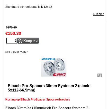
Standaard schroefdraad is M12x1,5
Klik hier
€
170.80
€
150.30
Koop nu
S90-2-15-017*2377
Eibach Pro-Spacers 30mm Systeem 2 (steek:
5x112-66,5mm)
Korting op Eibach ProSpacer Spoorverbreders
Eibach 30mm/as (15mm/wiel) Pro Spacers Systeem 2