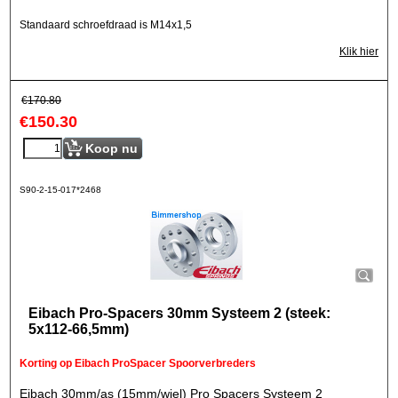
Standaard schroefdraad is M14x1,5
Klik hier
€
170.80
€
150.30
Koop nu
S90-2-15-017*2468
Eibach Pro-Spacers 30mm Systeem 2 (steek:
5x112-66,5mm)
Korting op Eibach ProSpacer Spoorverbreders
Eibach 30mm/as (15mm/wiel) Pro Spacers Systeem 2