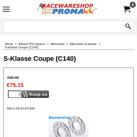
0
Home
>
Eibach Pro-Spacer
>
Mercedes
>
Mercedes S-klasse
>
S-Klasse Coupe (C140)
S-Klasse Coupe (C140)
€
85.40
€
75.15
Koop nu
S90-1-05-014*2466