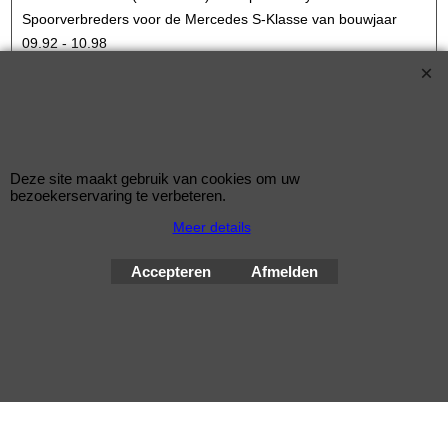
Spoorverbreders voor de Mercedes S-Klasse van bouwjaar
09.92 - 10.98
Steek: 5x112
Asgat: 66,5mm
Verbreding: 15mm per wiel (30mm per as)
Standaard schroefdraad is M14x1,5
Deze site maakt gebruik van cookies om uw
bezoekerservaring te verbeteren.
Klik hier
Meer details
© Improve Tuning RaceWareShop
Accepteren
Afmelden
2026 sinds 1998