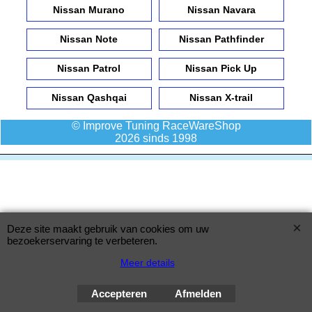
Nissan Murano
Nissan Navara
Nissan Note
Nissan Pathfinder
Nissan Patrol
Nissan Pick Up
Nissan Qashqai
Nissan X-trail
© Improve Tuning RaceWareShop
2026 sinds 1998
Deze site maakt gebruik van cookies om uw
bezoekerservaring te verbeteren.
Meer details
Accepteren
Afmelden