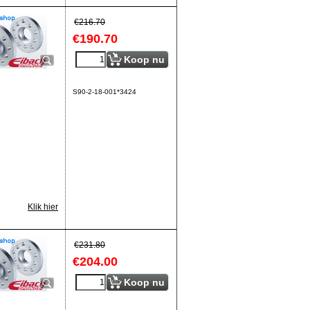
€
216.70
€
190.70
Koop nu
S90-2-18-001*3424
Klik hier
€
231.80
€
204.00
Koop nu