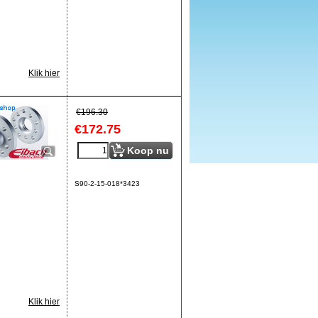
Klik hier
€
196.30
€
172.75
Koop nu
S90-2-15-018*3423
Klik hier