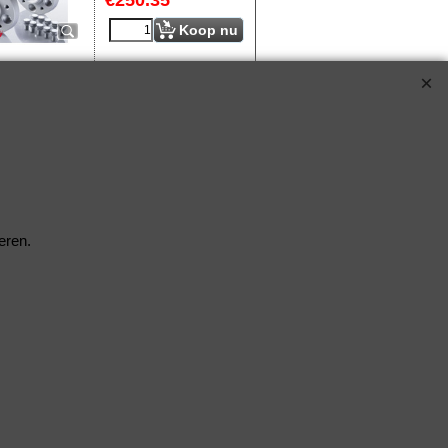
€
250.35
Koop nu
S90-7-23-001*3428
eren.
Klik hier