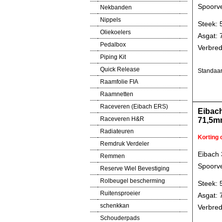
Spoorve
Nekbanden
Nippels
Steek: 
Oliekoelers
Asgat:
Pedalbox
Verbred
Piping Kit
Quick Release
Standaar
Raamfolie FIA
Raamnetten
Raceveren (Eibach ERS)
Eibac
Raceveren H&R
71,5m
Radiateuren
Korting
Remdruk Verdeler
Eibach
Remmen
Spoorve
Reserve Wiel Bevestiging
Rolbeugel bescherming
Steek: 
Ruitensproeier
Asgat:
schenkkan
Verbred
Schouderpads