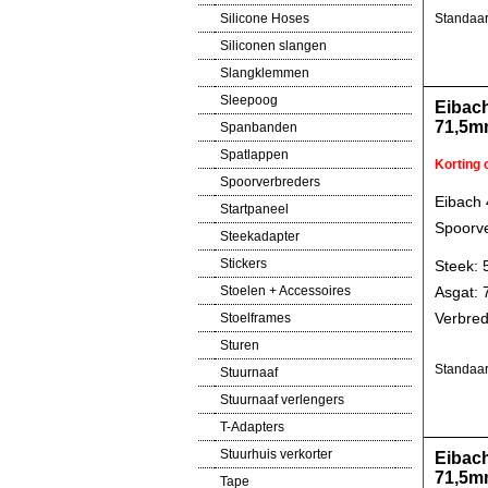
Silicone Hoses
Standaar
Siliconen slangen
Slangklemmen
Sleepoog
Eibac
71,5m
Spanbanden
Spatlappen
Korting
Spoorverbreders
Eibach
Startpaneel
Spoorve
Steekadapter
Stickers
Steek: 
Asgat:
Stoelen + Accessoires
Verbred
Stoelframes
Sturen
Standaar
Stuurnaaf
Stuurnaaf verlengers
T-Adapters
Stuurhuis verkorter
Eibac
71,5m
Tape