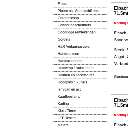
Filters
Eibac
Pipercross Sportluchtfilters
71,5m
Gereedschap
Korting
Gehoor-beschermers
Goodridge remleidingen
Eibach
Gordels
Spoorve
H&R Verlagingsveren
Steek: 
Handremmen
Asgat:
Handschoenen
Verbred
Heatwrap / Isolatieband
Helmen en Accessoires
Standaar
Hoodpins / Sluiters
jerrycan en acc
Kaartleeslamp
Eibac
Karting
71,5m
Klok / Timer
Korting
LED lichten
Eibach
Meters