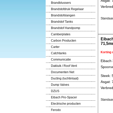
Asgat:
Brandblussers
Verbred
Brandstofdruk Regelaar
Brandstofslangen
Standaar
Brandstof Tanks
Brandstof Handpomp
Camberplates
Eibac
Carbon Producten
71,5m
Carter
Korting
Catchtanks
Communicatie
Eibach
Dakluik / Roof Vent
Spoorve
Documenten Net
Steek: 
Ducting (luchtinlaat)
Asgat:
Dump Valves
Verbred
DZUS
Eibach Pro-Spacer
Standaar
Electrische producten
Ferodo