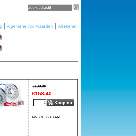
g
Algemene voorwaarden
Afrekenen
€
180.00
€
158.40
Koop nu
S90-2-07-001*3422