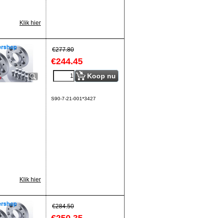
Klik hier
€
277.80
€
244.45
Koop nu
S90-7-21-001*3427
Klik hier
€
284.50