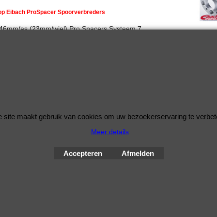
 op Eibach ProSpacer Spoorverbreders
 46mm/as (23mm/wiel) Pro Spacers Systeem 7
rbreders voor de Porsche 911 van bouwjaar 09.97 - 08.05
5x130
 71,5mm
ing: 23mm per wiel (46mm per as)
d schroefdraad is M14x1,5
 site maakt gebruik van cookies om uw bezoekerservaring te verbet
Meer details
© Improve Tuning RaceWareShop
2026 sinds 1998
Accepteren
Afmelden