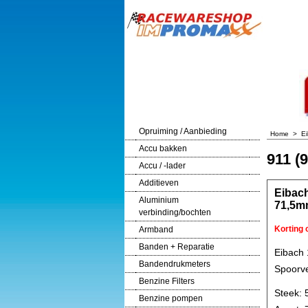
Opruiming / Aanbieding
Home
>
E
Accu bakken
911 (
Accu / -lader
Additieven
Eibac
Aluminium
71,5m
verbinding/bochten
Korting
Armband
Banden + Reparatie
Eibach
Bandendrukmeters
Spoorve
Benzine Filters
Steek: 
Benzine pompen