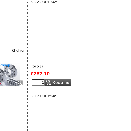
S90-2-23-001*3425
Klik hier
€
303.50
€
267.10
Koop nu
S90-7-18-001*3426