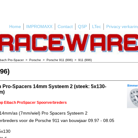
Home
IMPROMAXX
Contact
QSP
LTec
Privacy verkarin
ibach Pro-Spacer
>
Porsche
>
Porsche 911 (996)
>
911 (996)
996)
h Pro-Spacers 14mm Systeem 2 (steek: 5x130-
m)
 op Eibach ProSpacer Spoorverbreders
 14mm/as (7mm/wiel) Pro Spacers Systeem 2
rbreders voor de Porsche 911 van bouwjaar 09.97 - 08.05
5x130