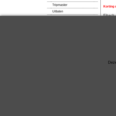
Tripmaster
Korting
Uitlaten
Eibach
VDO meters
Spoorve
Veiligheids produkten
Steek: 
Ventilator
Asgat:
Verlagingsveren
RACEWARE
Verbred
Verlichtingsdelen
Voetsteunen / Pedalen
Standaar
Wielbouten & Moeren
Deze
Kabels & Acc.