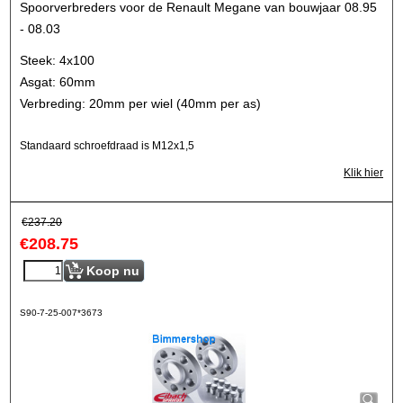
Spoorverbreders voor de Renault Megane van bouwjaar 08.95
- 08.03
Steek: 4x100
Asgat: 60mm
Verbreding: 20mm per wiel (40mm per as)
Standaard schroefdraad is M12x1,5
Klik hier
€
237.20
€
208.75
Koop nu
S90-7-25-007*3673