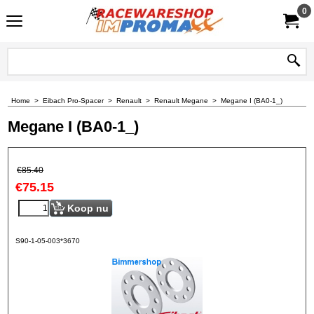
0
Home
>
Eibach Pro-Spacer
>
Renault
>
Renault Megane
>
Megane I (BA0-1_)
Megane I (BA0-1_)
€
85.40
€
75.15
Koop nu
S90-1-05-003*3670