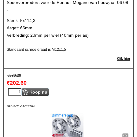
Spoorverbreders voor de Renault Megane van bouwjaar 06.09
-
Steek: 5x114,3
Asgat: 66mm
Verbreding: 20mm per wiel (40mm per as)
Standaard schroefdraad is M12x1,5
Klik hier
€
230.20
€
202.60
Koop nu
S90-7-21-010*3764