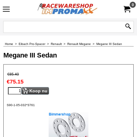
0
Home
>
Eibach Pro-Spacer
>
Renault
>
Renault Megane
>
Megane III Sedan
Megane III Sedan
€
85.40
€
75.15
Koop nu
S90-1-05-032*3761