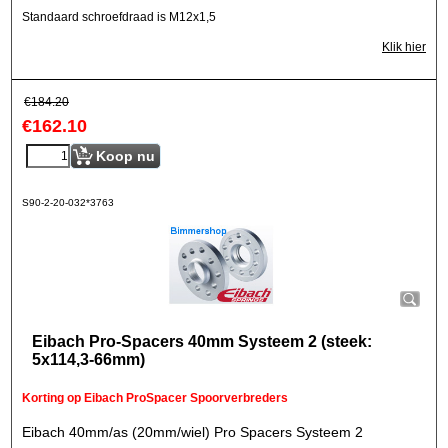
Standaard schroefdraad is M12x1,5
Klik hier
€
184.20
€
162.10
Koop nu
S90-2-20-032*3763
Eibach Pro-Spacers 40mm Systeem 2 (steek:
5x114,3-66mm)
Korting op Eibach ProSpacer Spoorverbreders
Eibach 40mm/as (20mm/wiel) Pro Spacers Systeem 2