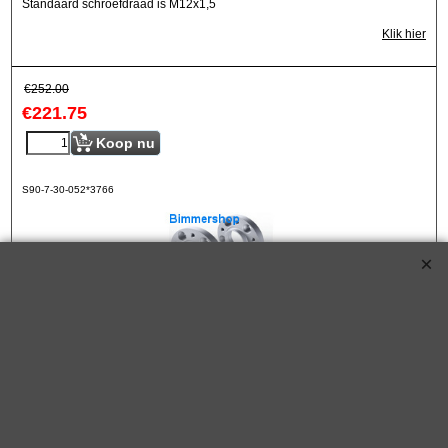
Standaard schroefdraad is M12x1,5
Klik hier
€
252.00
€
221.75
Koop nu
S90-7-30-052*3766
Eibach Pro-Spacers 60mm Systeem 7 (steek:
5x114,3-66mm)
Korting op Eibach ProSpacer Spoorverbreders
Eibach 60mm/as (30mm/wiel) Pro Spacers Systeem 7
Spoorverbreders voor de Renault Megane van bouwjaar 06.09