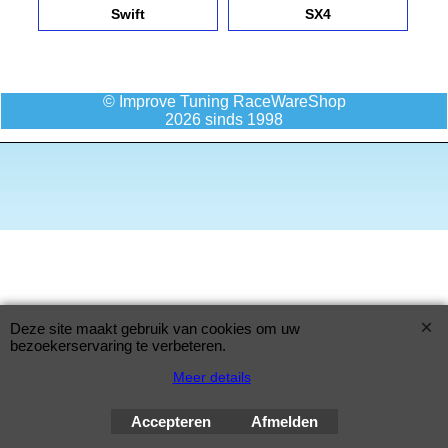
Swift
SX4
© Improve Tuning RaceWareShop
2026 sinds 1998
Deze site maakt gebruik van cookies om uw
bezoekerservaring te verbeteren.
Meer details
Accepteren
Afmelden