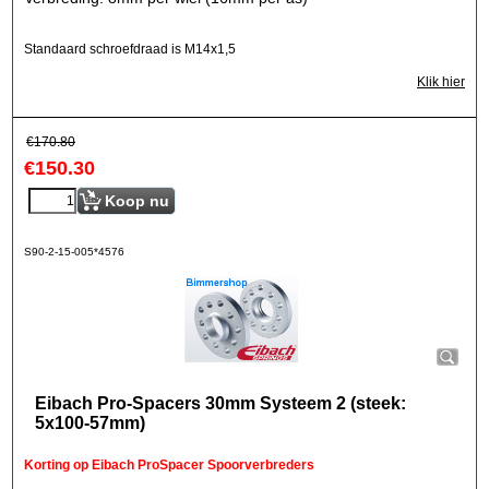
Standaard schroefdraad is M14x1,5
Klik hier
€
170.80
€
150.30
Koop nu
S90-2-15-005*4576
Eibach Pro-Spacers 30mm Systeem 2 (steek:
5x100-57mm)
Korting op Eibach ProSpacer Spoorverbreders