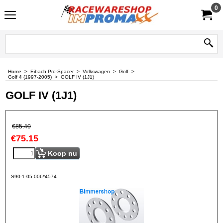
0
Home
>
Eibach Pro-Spacer
>
Volkswagen
>
Golf
>
Golf 4 (1997-2005)
>
GOLF IV (1J1)
GOLF IV (1J1)
€
85.40
€
75.15
Koop nu
S90-1-05-006*4574