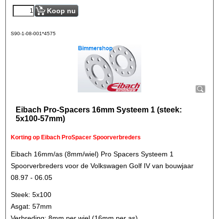
Koop nu
S90-1-08-001*4575
Eibach Pro-Spacers 16mm Systeem 1 (steek:
5x100-57mm)
Korting op Eibach ProSpacer Spoorverbreders
Eibach 16mm/as (8mm/wiel) Pro Spacers Systeem 1
Spoorverbreders voor de Volkswagen Golf IV van bouwjaar
08.97 - 06.05
Steek: 5x100
Asgat: 57mm
Verbreding: 8mm per wiel (16mm per as)