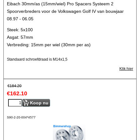
Eibach 30mm/as (15mm/wiel) Pro Spacers Systeem 2
Spoorverbreders voor de Volkswagen Golf IV van bouwjaar
08.97 - 06.05
Steek: 5x100
Asgat: 57mm
Verbreding: 15mm per wiel (30mm per as)
Standaard schroefdraad is M14x1,5
Klik hier
€
184.20
€
162.10
Koop nu
S90-2-20-004*4577