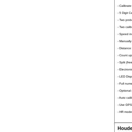
- Calibrate
- 5 Digit C
- Two prob
- Two cali
- Speed in
- Manually
- Distance
- Count up
- Split (fr
- Electron
- LED Disp
- Full num
- Optional
- Auto cal
- Use GPS 
- HR model
Houder