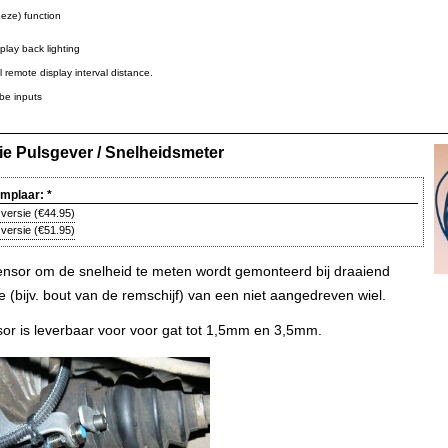
eze) function
ay back lighting
emote display interval distance.
e inputs
ie Pulsgever / Snelheidsmeter
emplaar:
*
versie
(
€44.95
)
versie
(
€51.95
)
nsor om de snelheid te meten wordt gemonteerd bij draaiend
e (bijv. bout van de remschijf) van een niet aangedreven wiel.
or is leverbaar voor voor gat tot 1,5mm en 3,5mm.