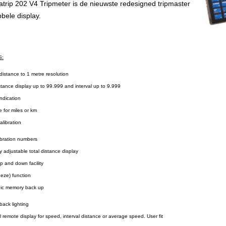
atrip 202 V4 Tripmeter is de nieuwste redesigned tripmaster
bele display.
S:
stance to 1 metre resolution
ance display up to 99.999 and interval up to 9.999
dication
for miles or km
libration
ration numbers
djustable total distance display
and down facility
eze) function
c memory back up
ack lighting
emote display for speed, interval distance or average speed. User fit