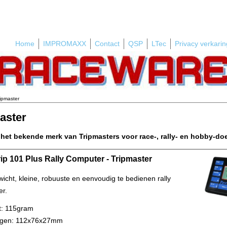
Home
IMPROMAXX
Contact
QSP
LTec
Privacy verkarin
ipmaster
aster
p het bekende merk van Tripmasters voor race-, rally- en hobby-do
rip 101 Plus Rally Computer - Tripmaster
wicht, kleine, robuuste en eenvoudig te bedienen rally
r.
t: 115gram
ngen: 112x76x27mm