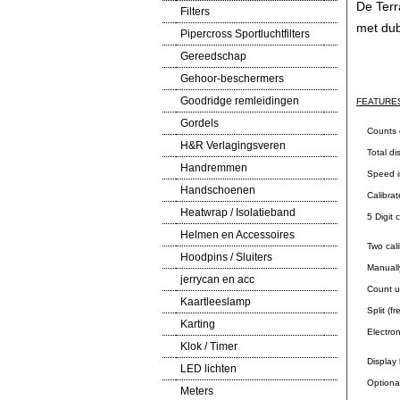
De Terr
Filters
met dub
Pipercross Sportluchtfilters
Gereedschap
Gehoor-beschermers
Goodridge remleidingen
FEATURE
Gordels
Counts di
H&R Verlagingsveren
Total dist
Handremmen
Speed in
Handschoenen
Calibrate 
Heatwrap / Isolatieband
5 Digit ca
Helmen en Accessoires
Two calib
Hoodpins / Sluiters
Manually a
jerrycan en acc
Count up 
Kaartleeslamp
Split (fre
Karting
Electroni
Klok / Timer
Display b
LED lichten
Optional r
Meters