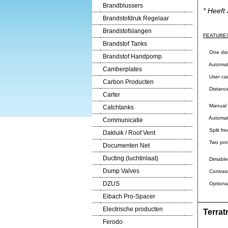
Brandblussers
* Heeft
Brandstofdruk Regelaar
Brandstofslangen
FEATURE
Brandstof Tanks
One dista
Brandstof Handpomp
Automatic
Camberplates
User can 
Carbon Producten
Distance 
Carter
Manual ad
Catchtanks
Automatic
Communicatie
Split fre
Dakluik / Roof Vent
Two prob
Documenten Net
Ducting (luchtinlaat)
Dimable b
Dump Valves
Contrast
DZUS
Optiona
Eibach Pro-Spacer
Electrische producten
Terrat
Ferodo