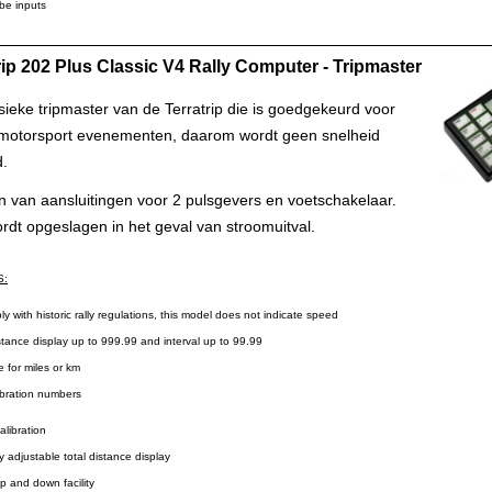
e inputs
rip 202 Plus Classic V4 Rally Computer - Tripmaster
sieke tripmaster van de Terratrip die is goedgekeurd voor
 motorsport evenementen, daarom wordt geen snelheid
.
n van aansluitingen voor 2 pulsgevers en voetschakelaar.
rdt opgeslagen in het geval van stroomuitval.
S:
with historic rally regulations, this model does not indicate speed
ance display up to 999.99 and interval up to 99.99
for miles or km
bration numbers
libration
djustable total distance display
and down facility