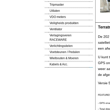
Tripmaster
Uitlaten
VDO meters
Veiligheids produkten
Terrat
Ventilator
Verlagingsveren
De 202 
RACEWARE
satelli
Verlichtingsdelen
een afw
Voetsteunen / Pedalen
U kunt 
Wielbouten & Moeren
GPS ont
Kabels & Acc.
weer aa
de afge
Versie 
FEATURE
- GPS ena
- Total di