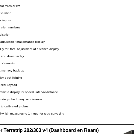
 for miles or km
alibration
e inputs
bration numbers
dication
 adjustable total distance display
 Fly for: fast adjustment of distance display
 and down facility
eeze) function
ic memory back up
lay back lighting
erical keypad
 remote display for speed, interval distance
ibrate probe to any set distance
to calibrated probes.
 which measures to 1 metre for road surveying
 Terratrip 202/303 v4 (Dashboard en Raam)