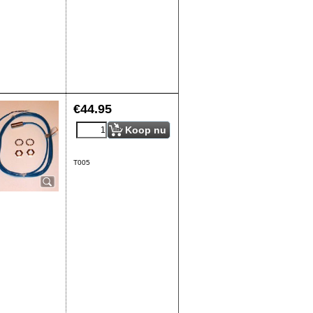
€
44.95
Koop nu
T005