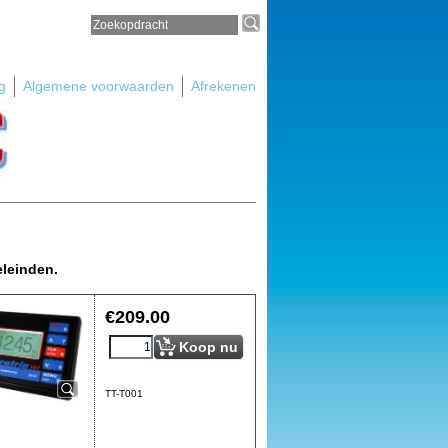
g
Algemene voorwaarden
Afrekenen
eleinden.
€
209.00
Koop nu
TT-T001