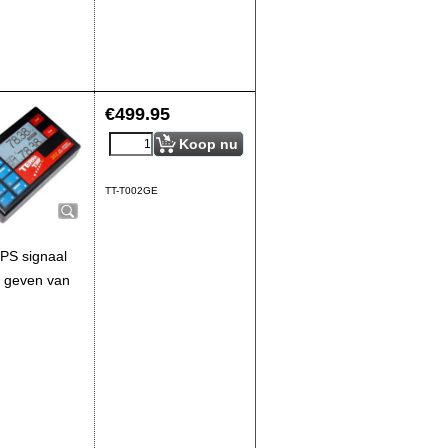
€
499.95
Koop nu
TT-T002GE
GPS signaal
g geven van