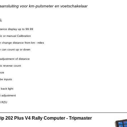
 aansluiting voor km-pulsmeter en voetschakelaar
S:
nce display up to 99.99
 or manual Calibration
change distance from km - miles
can count up or down
justment of distance
 reverse count
eze
e inputs
ack light
 adjustment
l RZU
rip 202 Plus V4 Rally Computer - Tripmaster