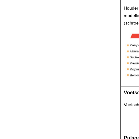
Houder 
modelle
(schroe
Voetsc
Voetsch
Pulsg