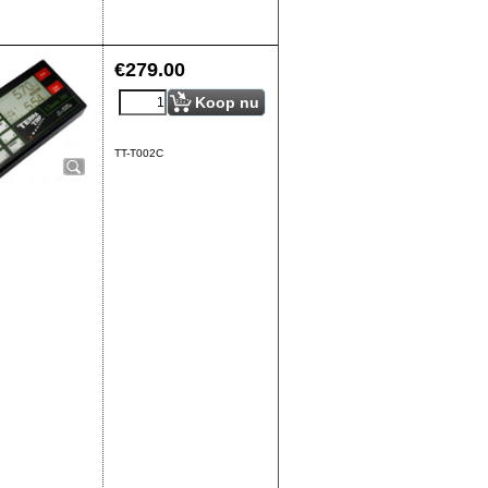
€
279.00
Koop nu
TT-T002C