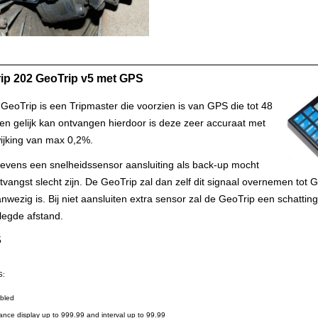
rip 202 GeoTrip v5 met GPS
GeoTrip is een Tripmaster die voorzien is van GPS die tot 48
eten gelijk kan ontvangen hierdoor is deze zeer accuraat met
ijking van max 0,2%.
tevens een snelheidssensor aansluiting als back-up mocht
vangst slecht zijn. De GeoTrip zal dan zelf dit signaal overnemen tot 
nwezig is. Bij niet aansluiten extra sensor zal de GeoTrip een schattin
legde afstand.
5
S:
bled
stance display up to 999.99 and interval up to 99.99