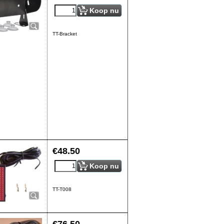
Koop nu
TT-Bracket
€
48.50
Koop nu
TT-T008