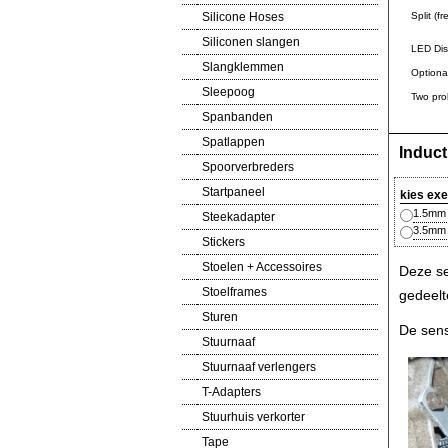
Silicone Hoses
Split (fre
Siliconen slangen
LED Displ
Slangklemmen
Optional r
Sleepoog
Two prob
Spanbanden
Spatlappen
Induct
Spoorverbreders
Startpaneel
kies ex
1.5mm 
Steekadapter
3.5mm 
Stickers
Stoelen + Accessoires
Deze se
Stoelframes
gedeelt
Sturen
De sens
Stuurnaaf
Stuurnaaf verlengers
T-Adapters
Stuurhuis verkorter
Tape