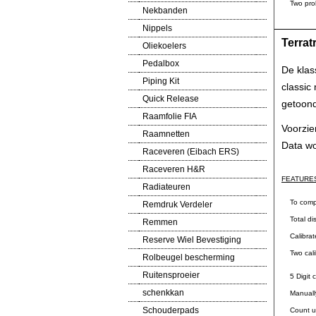
Two prob
Nekbanden
Nippels
Terrat
Oliekoelers
Pedalbox
De klas
Piping Kit
classic
Quick Release
getoond
Raamfolie FIA
Voorzie
Raamnetten
Data wo
Raceveren (Eibach ERS)
Raceveren H&R
FEATURE
Radiateuren
To comply 
Remdruk Verdeler
Total dist
Remmen
Calibrate 
Reserve Wiel Bevestiging
Two cali
Rolbeugel bescherming
Ruitensproeier
5 Digit ca
schenkkan
Manually a
Schouderpads
Count up 