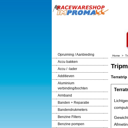
Opruiming / Aanbieding
Home
>
Tr
Accu bakken
Tripm
Accu / -lader
Additieven
Terratri
Aluminium
verbinding/bochten
Terrat
Armband
Lichtge
Banden + Reparatie
compute
Bandendrukmeters
Benzine Filters
Gewich
Afmeti
Benzine pompen