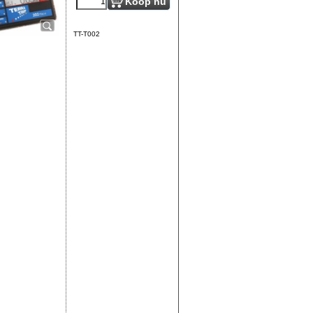
Koop nu
TT-T002