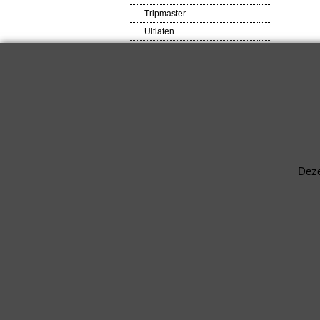
Tripmaster
Uitlaten
VDO meters
Veiligheids produkten
Ventilator
Verlagingsveren
RACEWARE
Verlichtingsdelen
Voetsteunen / Pedalen
Wielbouten & Moeren
Deze
Kabels & Acc.