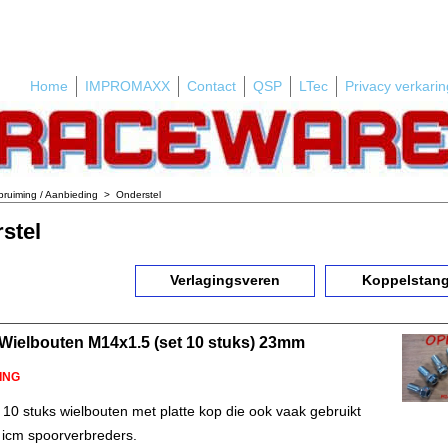
Home
IMPROMAXX
Contact
QSP
LTec
Privacy verkarin
ruiming / Aanbieding
>
Onderstel
stel
Verlagingsveren
Koppelstan
 Wielbouten M14x1.5 (set 10 stuks) 23mm
ING
 10 stuks wielbouten met platte kop die ook vaak gebruikt
icm spoorverbreders.