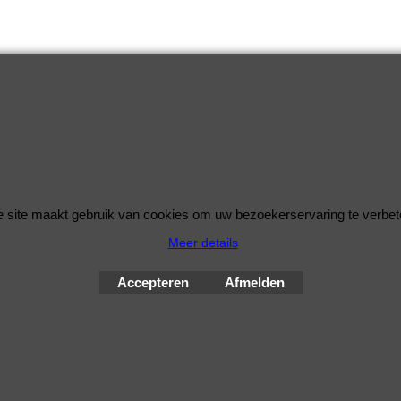
 site maakt gebruik van cookies om uw bezoekerservaring te verbet
Meer details
© Improve Tuning RaceWareShop
2026 sinds 1998
Accepteren
Afmelden