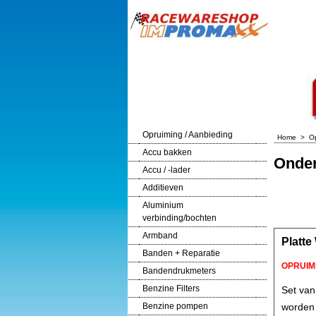
Opruiming / Aanbieding
Home
>
Op
Accu bakken
Onder
Accu / -lader
Additieven
Aluminium
verbinding/bochten
Armband
Platte
Banden + Reparatie
OPRUIM
Bandendrukmeters
Benzine Filters
Set van
Benzine pompen
worden 