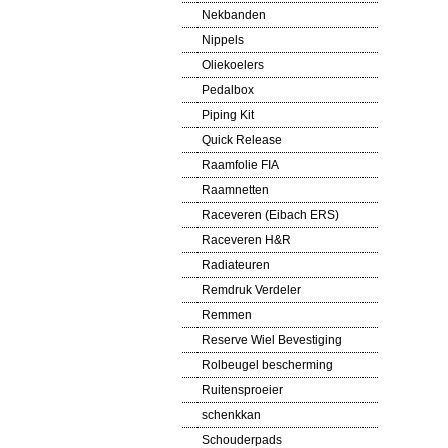
Nekbanden
Nippels
Oliekoelers
Pedalbox
Piping Kit
Quick Release
Raamfolie FIA
Raamnetten
Raceveren (Eibach ERS)
Raceveren H&R
Radiateuren
Remdruk Verdeler
Remmen
Reserve Wiel Bevestiging
Rolbeugel bescherming
Ruitensproeier
schenkkan
Schouderpads