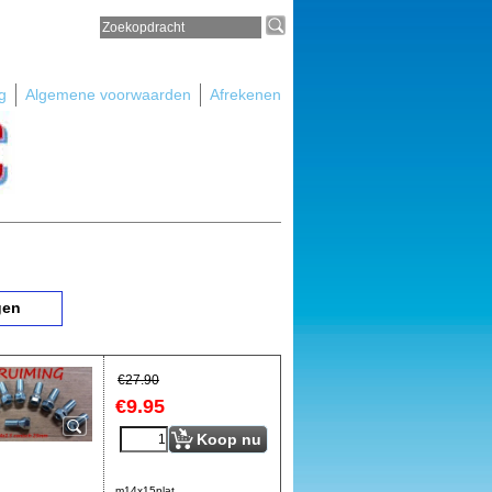
g
Algemene voorwaarden
Afrekenen
gen
€
27.90
€
9.95
Koop nu
m14x15plat