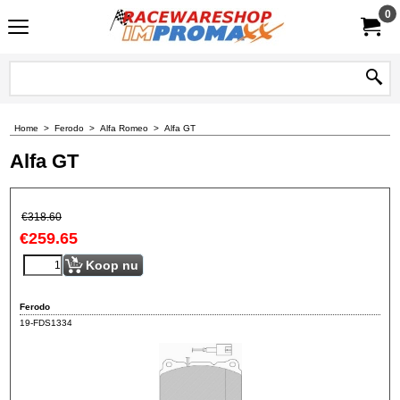
0
Home
>
Ferodo
>
Alfa Romeo
>
Alfa GT
Alfa GT
€
318.60
€
259.65
Koop nu
Ferodo
19-FDS1334