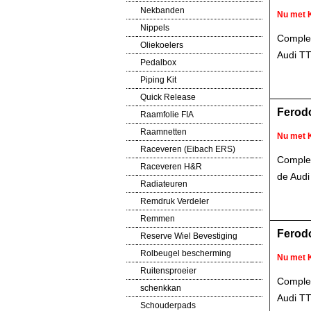
Nekbanden
Nu met 
Nippels
Complet
Oliekoelers
Audi TT
Pedalbox
Piping Kit
Quick Release
Ferodo
Raamfolie FIA
Raamnetten
Nu met 
Raceveren (Eibach ERS)
Complet
Raceveren H&R
de Audi
Radiateuren
Remdruk Verdeler
Remmen
Ferodo
Reserve Wiel Bevestiging
Rolbeugel bescherming
Nu met 
Ruitensproeier
Complet
schenkkan
Audi TT
Schouderpads