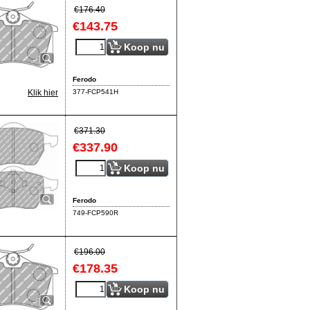
€
176.40
€
143.75
Koop nu
Ferodo
377-FCP541H
Klik hier
€
371.30
€
337.90
Koop nu
Ferodo
749-FCP590R
€
196.00
€
178.35
Koop nu