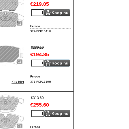
€
219.05
Koop nu
Ferodo
372-FCP1641H
€
239.10
€
194.85
Koop nu
Ferodo
373-FCP1636H
Klik hier
€
313.60
€
255.60
Koop nu
Ferodo