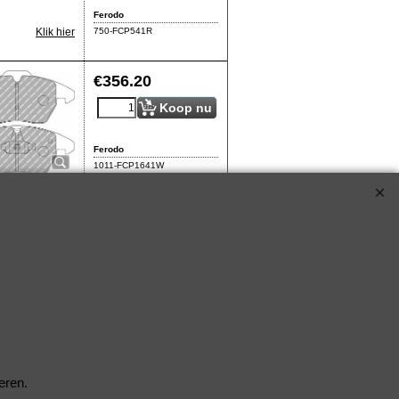
Ferodo
750-FCP541R
Klik hier
€
356.20
Koop nu
Ferodo
1011-FCP1641W
€
356.20
Koop nu
Ferodo
1077-FCP1641Z
€
353.40
Koop nu
eren.