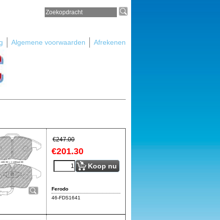
g
Algemene voorwaarden
Afrekenen
€
247.00
€
201.30
Koop nu
Ferodo
46-FDS1641