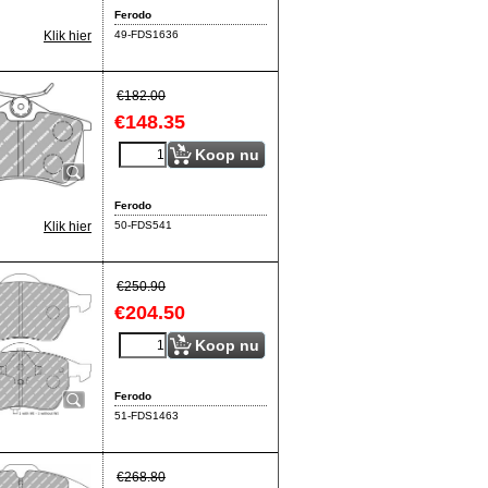
Ferodo
49-FDS1636
Klik hier
€
182.00
€
148.35
Koop nu
Ferodo
50-FDS541
Klik hier
€
250.90
€
204.50
Koop nu
Ferodo
51-FDS1463
€
268.80