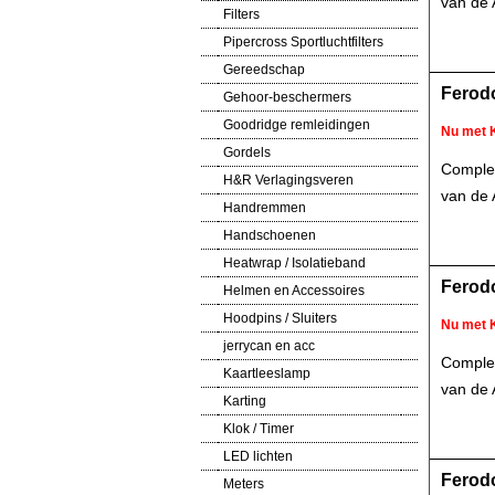
van de 
Filters
Pipercross Sportluchtfilters
Gereedschap
Ferodo
Gehoor-beschermers
Goodridge remleidingen
Nu met 
Gordels
Complet
H&R Verlagingsveren
van de 
Handremmen
Handschoenen
Heatwrap / Isolatieband
Ferodo
Helmen en Accessoires
Hoodpins / Sluiters
Nu met 
jerrycan en acc
Comple
Kaartleeslamp
van de 
Karting
Klok / Timer
LED lichten
Ferodo
Meters