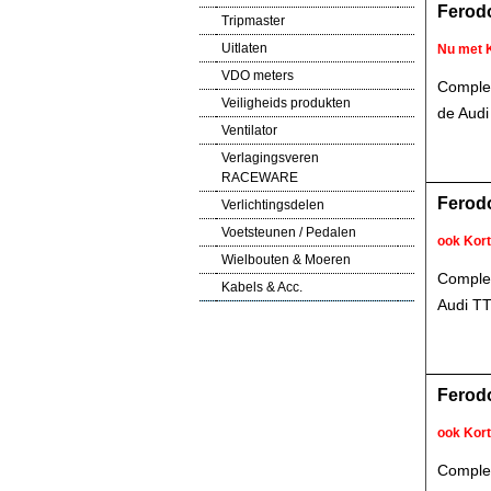
Ferodo
Tripmaster
Uitlaten
Nu met 
VDO meters
Complet
Veiligheids produkten
de Audi
Ventilator
Verlagingsveren
RACEWARE
Ferodo
Verlichtingsdelen
Voetsteunen / Pedalen
ook Kor
Wielbouten & Moeren
Complet
Kabels & Acc.
Audi TT
Ferodo
ook Kor
Complet