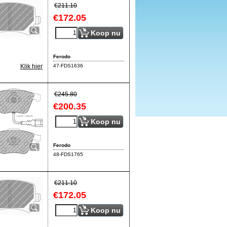
€
211.10
€
172.05
Koop nu
Ferodo
47-FDS1636
Klik hier
€
245.80
€
200.35
Koop nu
Ferodo
48-FDS1765
€
211.10
€
172.05
Koop nu