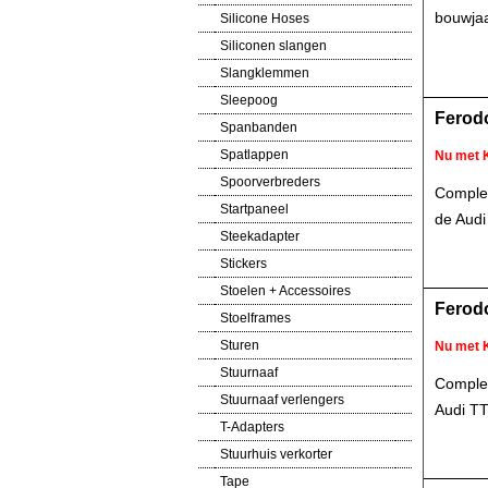
bouwjaa
Silicone Hoses
Siliconen slangen
Slangklemmen
Sleepoog
Ferodo
Spanbanden
Spatlappen
Nu met 
Spoorverbreders
Complet
Startpaneel
de Audi
Steekadapter
Stickers
Stoelen + Accessoires
Ferodo
Stoelframes
Sturen
Nu met 
Stuurnaaf
Complet
Stuurnaaf verlengers
Audi TT
T-Adapters
Stuurhuis verkorter
Tape