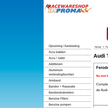
Opruiming / Aanbieding
Home
>
F
Accu bakken
Audi 
Accu / -lader
Additieven
Ferodo
Aluminium
verbinding/bochten
Nu met 
Armband
Complet
Banden + Reparatie
de Audi
Bandendrukmeters
Benzine Filters
Benzine pompen