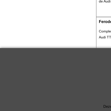
de Audi
Ferodo
Complet
Audi TT
Ferodo
Complet
Audi TT
Ferodo
Complet
Deze
Audi TT