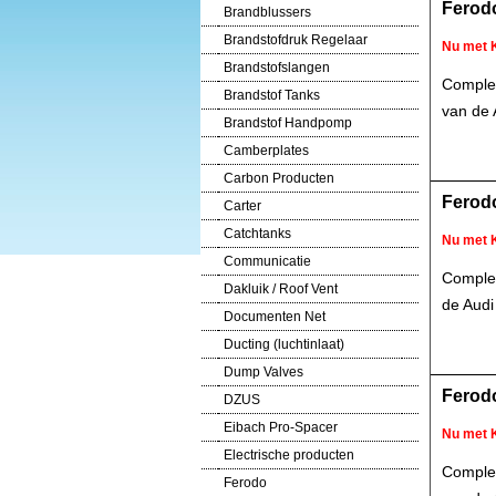
Ferodo
Brandblussers
Brandstofdruk Regelaar
Nu met 
Brandstofslangen
Complet
Brandstof Tanks
van de 
Brandstof Handpomp
Camberplates
Carbon Producten
Ferod
Carter
Catchtanks
Nu met 
Communicatie
Complet
Dakluik / Roof Vent
de Audi
Documenten Net
Ducting (luchtinlaat)
Dump Valves
Ferod
DZUS
Eibach Pro-Spacer
Nu met 
Electrische producten
Complet
Ferodo