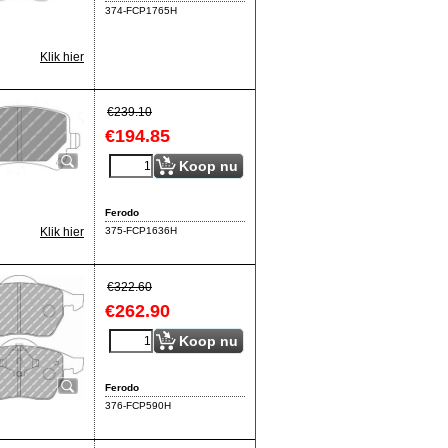
374-FCP1765H
Klik hier
€
239.10
€
194.85
Koop nu
Ferodo
375-FCP1636H
Klik hier
€
322.60
€
262.90
Koop nu
Ferodo
376-FCP590H