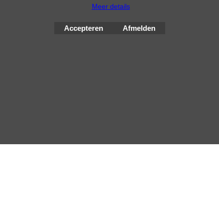
Meer details
Klik hier
Accepteren
Afmelden
© Improve Tuning RaceWareShop
2026 sinds 1998