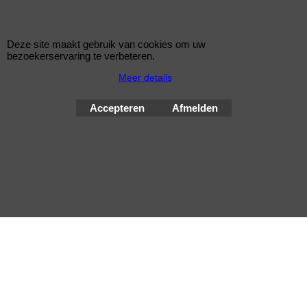
Deze site maakt gebruik van cookies om uw
bezoekerservaring te verbeteren.
Meer details
© Improve Tuning RaceWareShop
2026 sinds 1998
Accepteren
Afmelden