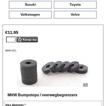
Suzuki
Toyota
Volkswagen
Volvo
€
11.95
Koop nu
MHW 422..
MHW Bumpstops / veerwegbegrenzers
kies diameter
*