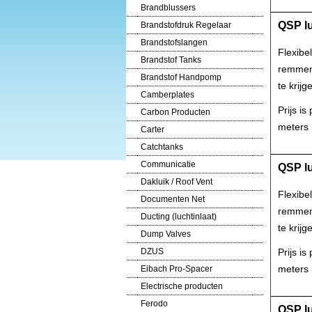
Brandblussers
QSP l
Brandstofdruk Regelaar
Brandstofslangen
Flexibe
Brandstof Tanks
remmen 
Brandstof Handpomp
te krijg
Camberplates
Prijs i
Carbon Producten
meters i
Carter
Catchtanks
Communicatie
QSP l
Dakluik / Roof Vent
Flexibe
Documenten Net
remmen 
Ducting (luchtinlaat)
te krijg
Dump Valves
Prijs i
DZUS
meters i
Eibach Pro-Spacer
Electrische producten
Ferodo
QSP l