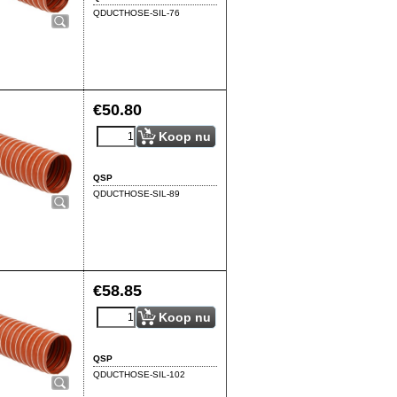
QDUCTHOSE-SIL-76
€
50.80
Koop nu
QSP
QDUCTHOSE-SIL-89
€
58.85
Koop nu
QSP
QDUCTHOSE-SIL-102