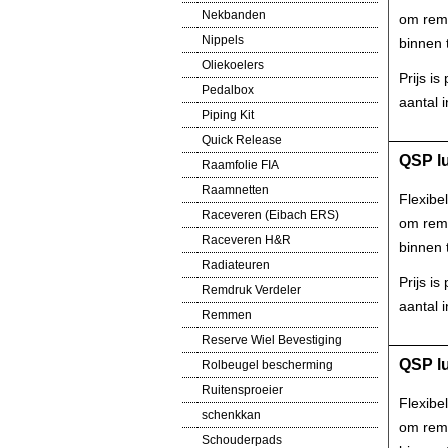
Nekbanden
om remm
Nippels
binnen t
Oliekoelers
Prijs i
Pedalbox
aantal i
Piping Kit
Quick Release
QSP lu
Raamfolie FIA
Raamnetten
Flexibe
Raceveren (Eibach ERS)
om remm
Raceveren H&R
binnen t
Radiateuren
Prijs i
Remdruk Verdeler
aantal i
Remmen
Reserve Wiel Bevestiging
QSP lu
Rolbeugel bescherming
Ruitensproeier
Flexibe
schenkkan
om remm
Schouderpads