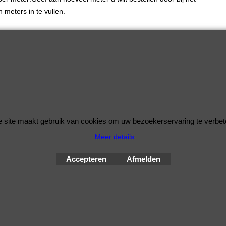
n meters in te vullen.
 site maakt gebruik van cookies om uw bezoekerservaring te verbet
Meer details
© Improve Tuning RaceWareShop
2026 sinds 1998
Accepteren
Afmelden