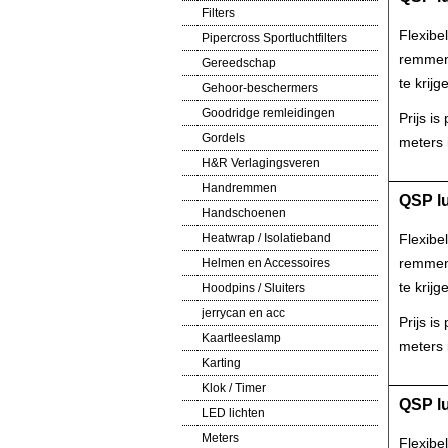
Filters
Flexibe
Pipercross Sportluchtfilters
remmen 
Gereedschap
te krijg
Gehoor-beschermers
Goodridge remleidingen
Prijs i
Gordels
meters i
H&R Verlagingsveren
Handremmen
QSP l
Handschoenen
Heatwrap / Isolatieband
Flexibe
remmen 
Helmen en Accessoires
te krijg
Hoodpins / Sluiters
jerrycan en acc
Prijs i
Kaartleeslamp
meters i
Karting
Klok / Timer
QSP lu
LED lichten
Meters
Flexibe