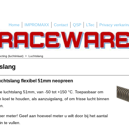
Home
IMPROMAXX
Contact
QSP
LTec
Privacy verkarin
cting (luchtinlaat)
>
Luchtslang
slang
uchtslang flexibel 51mm neopreen
le luchtslang 51mm, van -50 tot +150 °C. Toepasbaar om
koel te houden, als aanzuigslang, of om frisse lucht binnen
en.
s per meter! Geef aan hoeveel meter u wilt door bij het aantal
n te vullen.