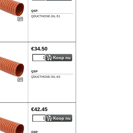
QSP
QDUCTHOSE-SIL-51
€
34.50
Koop nu
QSP
QDUCTHOSE-SIL-63
€
42.45
Koop nu
QSP