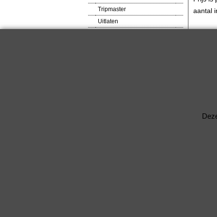
Tripmaster
aantal i
Uitlaten
VDO meters
Veiligheids produkten
Ventilator
Verlagingsveren
RACEWARE
Verlichtingsdelen
Voetsteunen / Pedalen
Wielbouten & Moeren
Deze
Kabels & Acc.