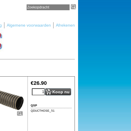
g
Algemene voorwaarden
Afrekenen
€
26.90
Koop nu
QSP
QDUCTHOSE_51