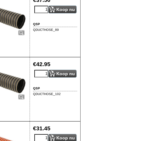
€
37.50
Koop nu
QSP
QDUCTHOSE_89
€
42.95
Koop nu
QSP
QDUCTHOSE_102
€
31.45
Koop nu