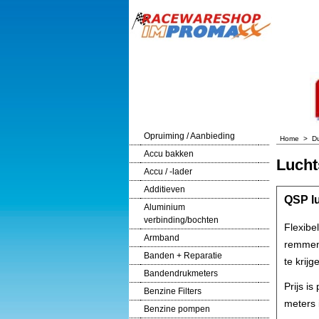
Opruiming / Aanbieding
Home
>
Du
Accu bakken
Lucht
Accu / -lader
Additieven
QSP l
Aluminium
verbinding/bochten
Flexibe
Armband
remmen 
Banden + Reparatie
te krijg
Bandendrukmeters
Prijs i
Benzine Filters
meters i
Benzine pompen