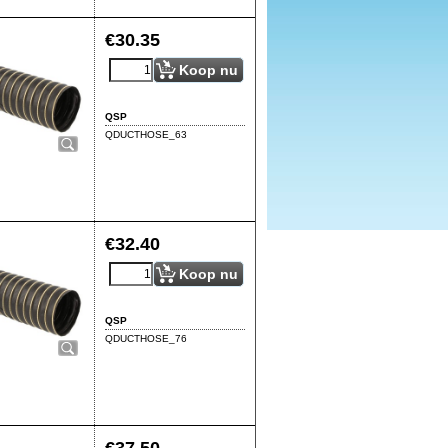
€
30.35
Koop nu
QSP
QDUCTHOSE_63
€
32.40
Koop nu
QSP
QDUCTHOSE_76