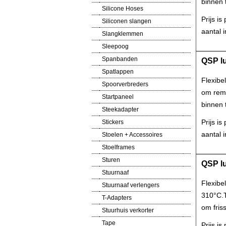
binnen t
Silicone Hoses
Prijs i
Siliconen slangen
aantal i
Slangklemmen
Sleepoog
Spanbanden
QSP lu
Spatlappen
Flexibe
Spoorverbreders
om remm
Startpaneel
binnen t
Steekadapter
Prijs i
Stickers
aantal i
Stoelen + Accessoires
Stoelframes
Sturen
QSP lu
Stuurnaaf
Flexibe
Stuurnaaf verlengers
310°C.T
T-Adapters
om friss
Stuurhuis verkorter
Tape
Prijs i