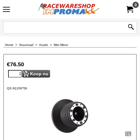
0
Home
>
Stuurnaaf
>
Austin
>
Mini Minor
€
76.50
Koop nu
QS.N1206*56