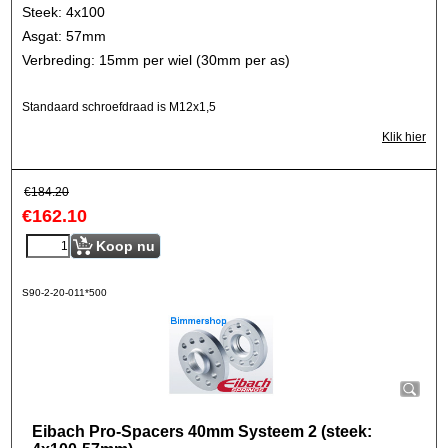
Steek: 4x100
Asgat: 57mm
Verbreding: 15mm per wiel (30mm per as)
Standaard schroefdraad is M12x1,5
Klik hier
€
184.20
€
162.10
Koop nu
S90-2-20-011*500
Eibach Pro-Spacers 40mm Systeem 2 (steek: