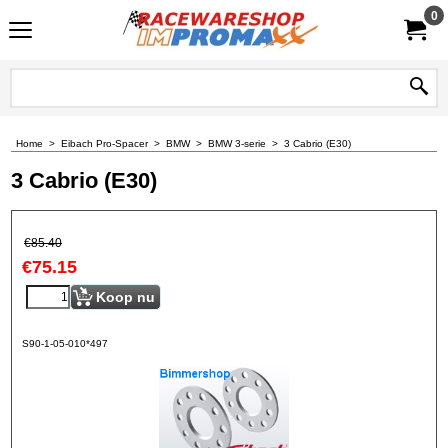
0
Home
>
Eibach Pro-Spacer
>
BMW
>
BMW 3-serie
>
3 Cabrio (E30)
3 Cabrio (E30)
€
85.40
€
75.15
Koop nu
S90-1-05-010*497