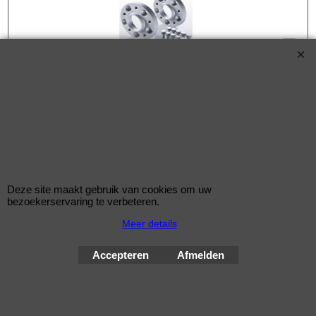
Eibach Pro-Spacers 50mm Systeem 7 (steek:
4x100-57mm)
Korting op Eibach ProSpacer Spoorverbreders
Eibach 50mm/as (25mm/wiel) Pro Spacers Systeem 7
Spoorverbreders voor de BMW 3 van bouwjaar 12.85 - 10.93
Steek: 4x100
Deze site maakt gebruik van cookies om uw
Asgat: 57mm
bezoekerservaring te verbeteren.
Verbreding: 25mm per wiel (50mm per as)
Meer details
Standaard schroefdraad is M12x1,5
Accepteren
Afmelden
Klik hier
© Improve Tuning RaceWareShop