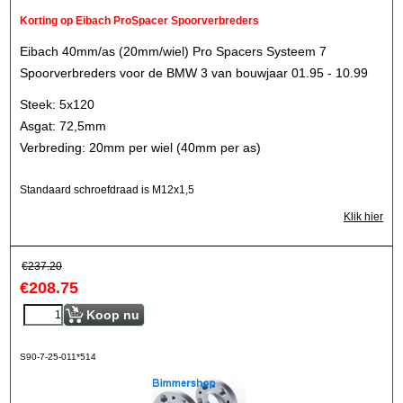
Korting op Eibach ProSpacer Spoorverbreders
Eibach 40mm/as (20mm/wiel) Pro Spacers Systeem 7
Spoorverbreders voor de BMW 3 van bouwjaar 01.95 - 10.99
Steek: 5x120
Asgat: 72,5mm
Verbreding: 20mm per wiel (40mm per as)
Standaard schroefdraad is M12x1,5
Klik hier
€
237.20
€
208.75
Koop nu
S90-7-25-011*514