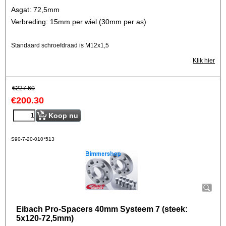
Asgat: 72,5mm
Verbreding: 15mm per wiel (30mm per as)
Standaard schroefdraad is M12x1,5
Klik hier
€
227.60
€
200.30
Koop nu
S90-7-20-010*513
Eibach Pro-Spacers 40mm Systeem 7 (steek:
5x120-72,5mm)