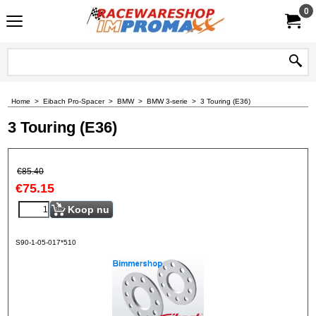
0
Home
>
Eibach Pro-Spacer
>
BMW
>
BMW 3-serie
>
3 Touring (E36)
3 Touring (E36)
€
85.40
€
75.15
Koop nu
S90-1-05-017*510