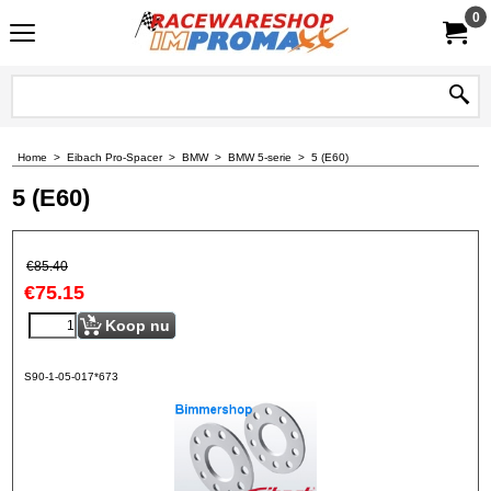
0
Home
>
Eibach Pro-Spacer
>
BMW
>
BMW 5-serie
>
5 (E60)
5 (E60)
€
85.40
€
75.15
Koop nu
S90-1-05-017*673