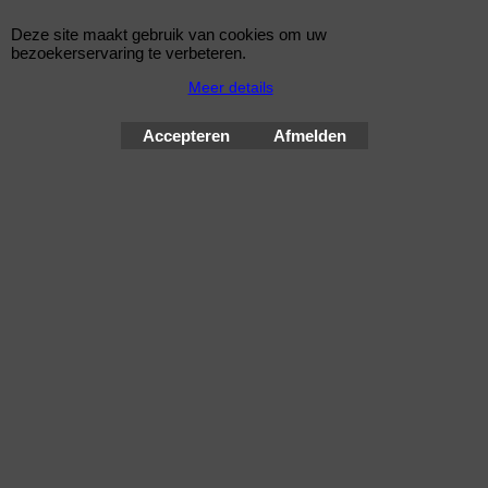
Eibach Pro-Spacers 60mm Systeem 7 (steek:
5x120-72,5mm)
Deze site maakt gebruik van cookies om uw
bezoekerservaring te verbeteren.
Korting op Eibach ProSpacer Spoorverbreders
Meer details
Eibach 60mm/as (30mm/wiel) Pro Spacers Systeem 7
Spoorverbreders voor de BMW 5 van bouwjaar 07.03 -
Accepteren
Afmelden
Steek: 5x120
Asgat: 72,5mm
Verbreding: 30mm per wiel (60mm per as)
Standaard schroefdraad is M12x1,5
Klik hier
© Improve Tuning RaceWareShop
2026 sinds 1998