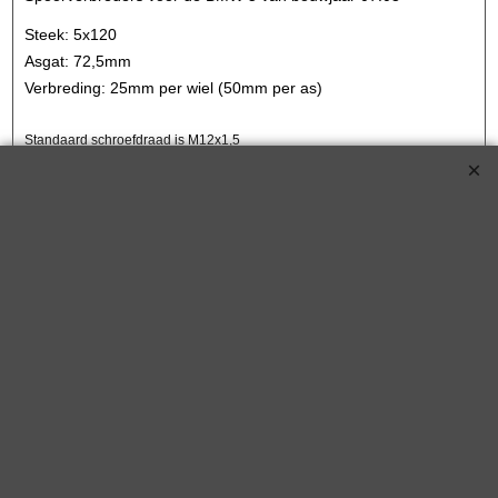
Steek: 5x120
Asgat: 72,5mm
Verbreding: 25mm per wiel (50mm per as)
Standaard schroefdraad is M12x1,5
Klik hier
€
252.00
€
221.75
Koop nu
S90-7-30-002*680