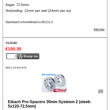
Asgat: 72,5mm
Verbreding: 12mm per wiel (24mm per as)
Standaard schroefdraad is M12x1,5
Klik hier
€
170.80
€
150.30
Koop nu
S90-2-15-001*676
Eibach Pro-Spacers 30mm Systeem 2 (steek:
5x120-72,5mm)