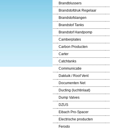
Brandblussers
Brandstofdruk Regelaar
Brandstofslangen
Brandstof Tanks
Brandstof Handpomp
Camberplates
Carbon Producten
Carter
Catchtanks
Communicatie
Dakluik / Roof Vent
Documenten Net
Ducting (luchtinlaat)
Dump Valves
DZUS
Eibach Pro-Spacer
Electrische producten
Ferodo