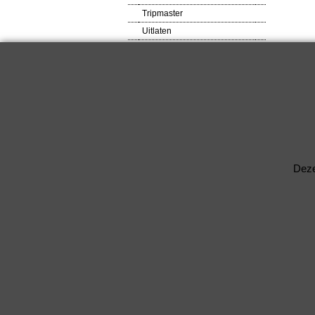
Tripmaster
Uitlaten
VDO meters
Veiligheids produkten
Ventilator
Verlagingsveren
RACEWARE
Verlichtingsdelen
Voetsteunen / Pedalen
Wielbouten & Moeren
Deze
Kabels & Acc.