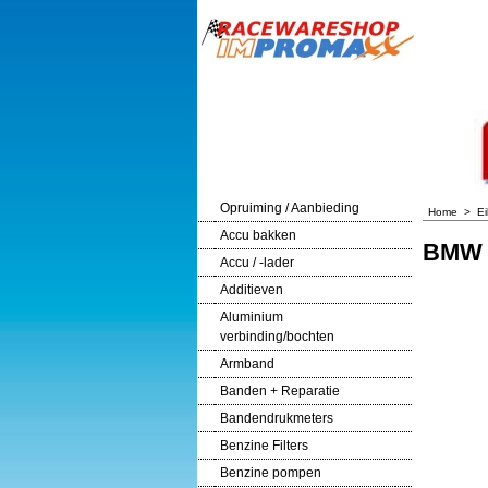
Opruiming / Aanbieding
Home
>
E
Accu bakken
BMW 
Accu / -lader
Additieven
Aluminium
verbinding/bochten
Armband
Banden + Reparatie
Bandendrukmeters
Benzine Filters
Benzine pompen