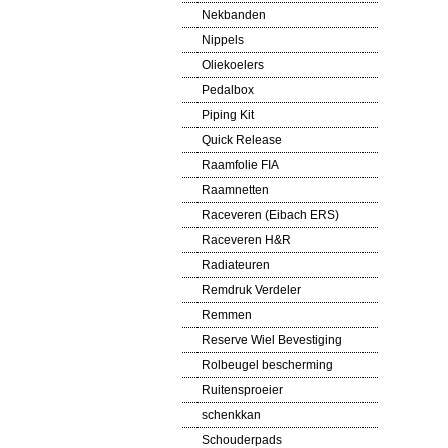
Nekbanden
Nippels
Oliekoelers
Pedalbox
Piping Kit
Quick Release
Raamfolie FIA
Raamnetten
Raceveren (Eibach ERS)
Raceveren H&R
Radiateuren
Remdruk Verdeler
Remmen
Reserve Wiel Bevestiging
Rolbeugel bescherming
Ruitensproeier
schenkkan
Schouderpads