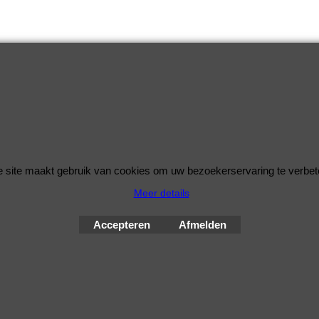
 site maakt gebruik van cookies om uw bezoekerservaring te verbet
Meer details
© Improve Tuning RaceWareShop
2026 sinds 1998
Accepteren
Afmelden