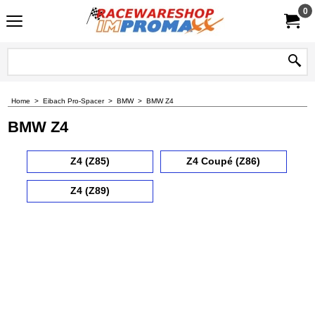
0
Home
>
Eibach Pro-Spacer
>
BMW
>
BMW Z4
BMW Z4
Z4 (Z85)
Z4 Coupé (Z86)
Z4 (Z89)