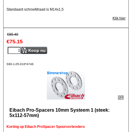
Standaard schroefdraad is M14x1,5
Klik hier
€
85.40
€
75.15
Koop nu
S90-1-05-016*4746
Eibach Pro-Spacers 10mm Systeem 1 (steek:
5x112-57mm)
Korting op Eibach ProSpacer Spoorverbreders