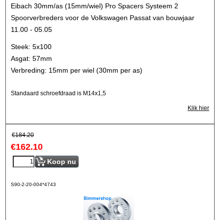
Eibach 30mm/as (15mm/wiel) Pro Spacers Systeem 2
Spoorverbreders voor de Volkswagen Passat van bouwjaar
11.00 - 05.05
Steek: 5x100
Asgat: 57mm
Verbreding: 15mm per wiel (30mm per as)
Standaard schroefdraad is M14x1,5
Klik hier
€
184.20
€
162.10
Koop nu
S90-2-20-004*4743