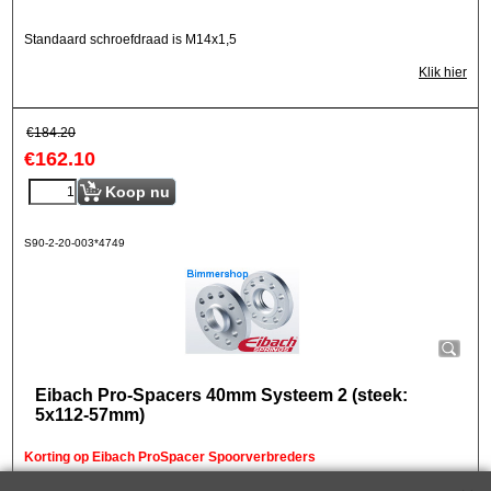
Standaard schroefdraad is M14x1,5
Klik hier
€
184.20
€
162.10
Koop nu
S90-2-20-003*4749
Eibach Pro-Spacers 40mm Systeem 2 (steek:
5x112-57mm)
Korting op Eibach ProSpacer Spoorverbreders