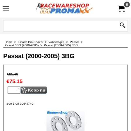
0
Home
>
Eibach Pro-Spacer
>
Volkswagen
>
Passat
>
Passat 3BG (2000-2005)
>
Passat (2000-2005) 3BG
Passat (2000-2005) 3BG
€
85.40
€
75.15
Koop nu
S90-1-05-006*4740