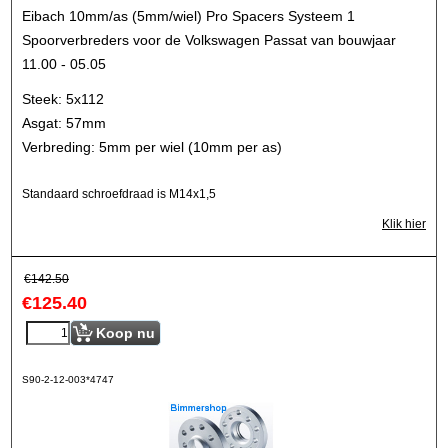
Eibach 10mm/as (5mm/wiel) Pro Spacers Systeem 1
Spoorverbreders voor de Volkswagen Passat van bouwjaar
11.00 - 05.05
Steek: 5x112
Asgat: 57mm
Verbreding: 5mm per wiel (10mm per as)
Standaard schroefdraad is M14x1,5
Klik hier
€
142.50
€
125.40
Koop nu
S90-2-12-003*4747