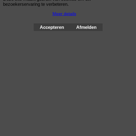
bezoekerservaring te verbeteren.
Meer details
Eibach Pro-Spacers 50mm Systeem 7 (steek:
5x112-57mm)
Accepteren
Afmelden
Korting op Eibach ProSpacer Spoorverbreders
Eibach 50mm/as (25mm/wiel) Pro Spacers Systeem 7
Spoorverbreders voor de Volkswagen Passat van bouwjaar
11.00 - 05.05
Steek: 5x112
Asgat: 57mm
Verbreding: 25mm per wiel (50mm per as)
Standaard schroefdraad is M14x1,5
Klik hier
© Improve Tuning RaceWareShop
2026 sinds 1998