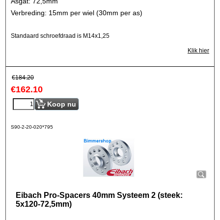
Asgat: 72,5mm
Verbreding: 15mm per wiel (30mm per as)
Standaard schroefdraad is M14x1,25
Klik hier
€
184.20
€
162.10
Koop nu
S90-2-20-020*795
Eibach Pro-Spacers 40mm Systeem 2 (steek:
5x120-72,5mm)