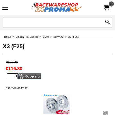
0
Home
>
Eibach Pro-Spacer
>
BMW
>
BMW X3
>
X3 (F25)
X3 (F25)
€
132.70
€
116.80
Koop nu
S90-2-10-004*792